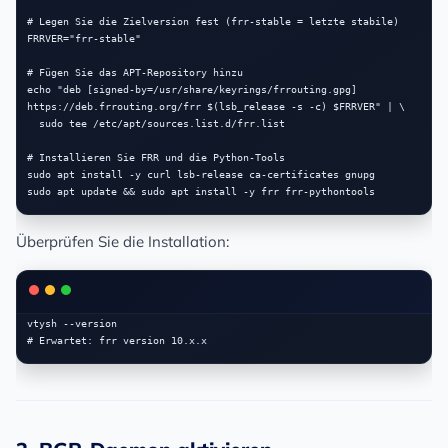
# Legen Sie die Zielversion fest (frr-stable = letzte stabile)

FRRVER="frr-stable"

# Fügen Sie das APT-Repository hinzu

echo "deb [signed-by=/usr/share/keyrings/frrouting.gpg] 
https://deb.frrouting.org/frr $(lsb_release -s -c) $FRRVER" | \

  sudo tee /etc/apt/sources.list.d/frr.list

# Installieren Sie FRR und die Python-Tools
sudo apt install -y curl lsb-release ca-certificates gnupg

Überprüfen Sie die Installation:
vtysh --version
