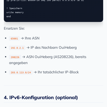
ip prefix-list BOGON-IN seq 100 permit 0.0.0.0/0 le 32

! Speichern

write memory

Ersetzen Sie:
→ Ihre ASN
65001
→ IP des Nachbarn OuiHeberg
192.0.2.1
→ ASN OuiHeberg (AS208226), bereits
208226
angegeben
→ Ihr tatsächlicher IP-Block
203.0.113.0/24
4. IPv6-Konfiguration (optional)