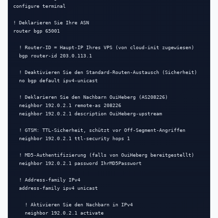
configure terminal

! Deklarieren Sie Ihre ASN

router bgp 65001

  ! Router-ID = Haupt-IP Ihres VPS (von cloud-init zugewiesen)

  bgp router-id 203.0.113.1

  ! Deaktivieren Sie den Standard-Routen-Austausch (Sicherheit)

  no bgp default ipv4-unicast

  ! Deklarieren Sie den Nachbarn OuiHeberg (AS208226)

  neighbor 192.0.2.1 remote-as 208226

  neighbor 192.0.2.1 description OuiHeberg-upstream

  ! GTSM: TTL-Sicherheit, schützt vor Off-Segment-Angriffen

  neighbor 192.0.2.1 ttl-security hops 1

  ! MD5-Authentifizierung (falls von OuiHeberg bereitgestellt)

  neighbor 192.0.2.1 password IhrMD5Passwort

  ! Address-family IPv4

  address-family ipv4 unicast

    ! Aktivieren Sie den Nachbarn in IPv4

    neighbor 192.0.2.1 activate
