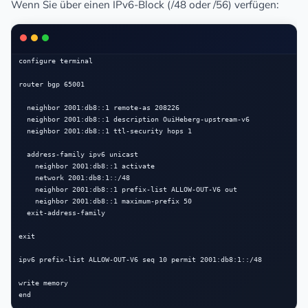
Wenn Sie über einen IPv6-Block (/48 oder /56) verfügen:
configure terminal

router bgp 65001

  neighbor 2001:db8::1 remote-as 208226

  neighbor 2001:db8::1 description OuiHeberg-upstream-v6

  neighbor 2001:db8::1 ttl-security hops 1

  address-family ipv6 unicast

    neighbor 2001:db8::1 activate

    network 2001:db8:1::/48

    neighbor 2001:db8::1 prefix-list ALLOW-OUT-V6 out

    neighbor 2001:db8::1 maximum-prefix 50

  exit-address-family

exit

ipv6 prefix-list ALLOW-OUT-V6 seq 10 permit 2001:db8:1::/48

write memory
