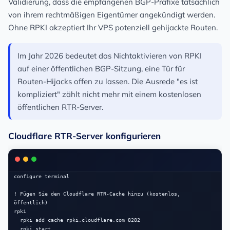
Validierung, dass die empfangenen BGP-Präfixe tatsächlich
von ihrem rechtmäßigen Eigentümer angekündigt werden.
Ohne RPKI akzeptiert Ihr VPS potenziell gehijackte Routen.
Im Jahr 2026 bedeutet das Nichtaktivieren von RPKI
auf einer öffentlichen BGP-Sitzung, eine Tür für
Routen-Hijacks offen zu lassen. Die Ausrede "es ist
kompliziert" zählt nicht mehr mit einem kostenlosen
öffentlichen RTR-Server.
Cloudflare RTR-Server konfigurieren
configure terminal

! Fügen Sie den Cloudflare RTR-Cache hinzu (kostenlos, 
öffentlich)

rpki

  rpki add cache rpki.cloudflare.com 8282

  rpki start
