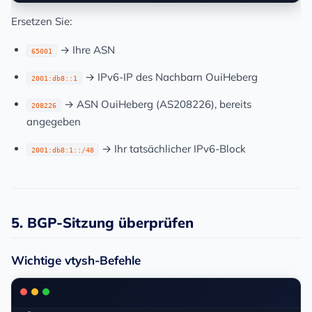
Ersetzen Sie:
→ Ihre ASN
65001
→ IPv6-IP des Nachbarn OuiHeberg
2001:db8::1
→ ASN OuiHeberg (AS208226), bereits
208226
angegeben
→ Ihr tatsächlicher IPv6-Block
2001:db8:1::/48
5. BGP-Sitzung überprüfen
Wichtige vtysh-Befehle