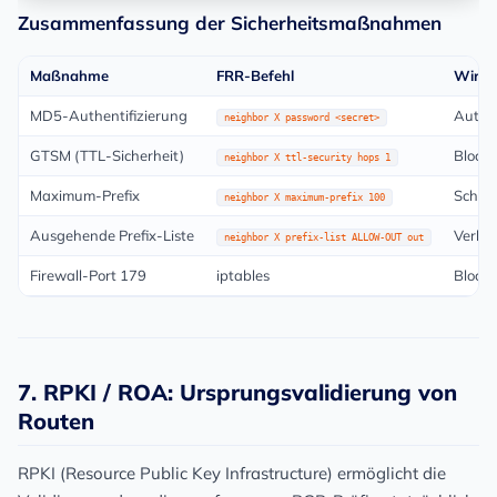
Zusammenfassung der Sicherheitsmaßnahmen
Maßnahme
FRR-Befehl
Wirku
MD5-Authentifizierung
Authen
neighbor X password <secret>
GTSM (TTL-Sicherheit)
Block
neighbor X ttl-security hops 1
Maximum-Prefix
Schütz
neighbor X maximum-prefix 100
Ausgehende Prefix-Liste
Verhin
neighbor X prefix-list ALLOW-OUT out
Firewall-Port 179
iptables
Blocki
7. RPKI / ROA: Ursprungsvalidierung von
Routen
RPKI (Resource Public Key Infrastructure)
ermöglicht die