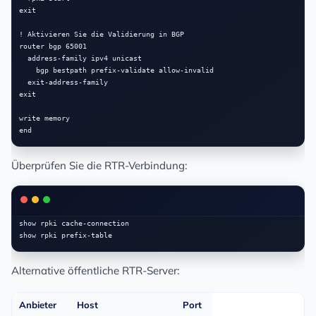
exit

! Aktivieren Sie die Validierung in BGP

router bgp 65001

  address-family ipv4 unicast

    bgp bestpath prefix-validate allow-invalid

  exit-address-family

exit

write memory

Überprüfen Sie die RTR-Verbindung:
show rpki cache-connection

Alternative öffentliche RTR-Server:
Anbieter
Host
Port