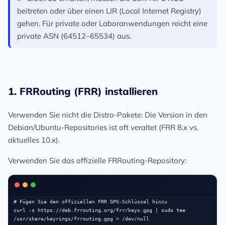
beitreten oder über einen LIR (Local Internet Registry)
gehen. Für private oder Laboranwendungen reicht eine
private ASN (64512–65534) aus.
1. FRRouting (FRR) installieren
Verwenden Sie nicht die Distro-Pakete
: Die Version in den
Debian/Ubuntu-Repositories ist oft veraltet (FRR 8.x vs.
aktuelles 10.x).
Verwenden Sie das offizielle FRRouting-Repository:
# Fügen Sie den offiziellen FRR GPG-Schlüssel hinzu

curl -s https://deb.frrouting.org/frr/keys.gpg | sudo tee 
/usr/share/keyrings/frrouting.gpg > /dev/null
