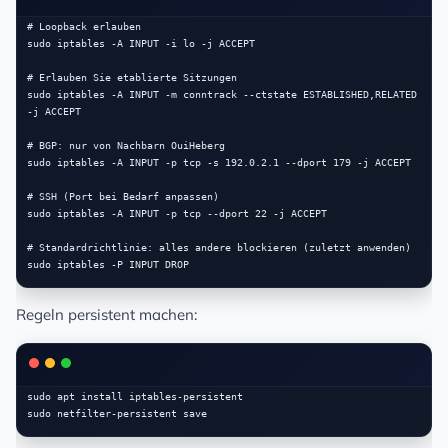
# Loopback erlauben

sudo iptables -A INPUT -i lo -j ACCEPT

# Erlauben Sie etablierte Sitzungen

sudo iptables -A INPUT -m conntrack --ctstate ESTABLISHED,RELATED 
-j ACCEPT

# BGP: nur von Nachbarn OuiHeberg

sudo iptables -A INPUT -p tcp -s 192.0.2.1 --dport 179 -j ACCEPT

# SSH (Port bei Bedarf anpassen)

sudo iptables -A INPUT -p tcp --dport 22 -j ACCEPT

# Standardrichtlinie: alles andere blockieren (zuletzt anwenden)

Regeln persistent machen:
sudo apt install iptables-persistent
