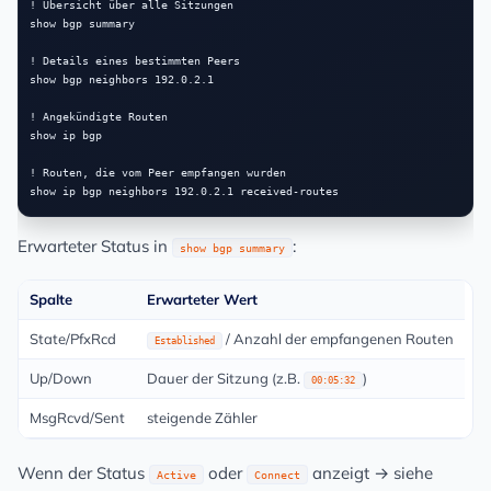
! Übersicht über alle Sitzungen

show bgp summary

! Details eines bestimmten Peers

show bgp neighbors 192.0.2.1

! Angekündigte Routen

show ip bgp

! Routen, die vom Peer empfangen wurden

Erwarteter Status in
:
show bgp summary
Spalte
Erwarteter Wert
State/PfxRcd
/ Anzahl der empfangenen Routen
Established
Up/Down
Dauer der Sitzung (z.B.
)
00:05:32
MsgRcvd/Sent
steigende Zähler
Wenn der Status
oder
anzeigt → siehe
Active
Connect