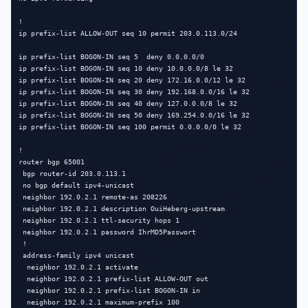
!

ip prefix-list ALLOW-OUT seq 10 permit 203.0.113.0/24

ip prefix-list BOGON-IN seq 5  deny 0.0.0.0/0

ip prefix-list BOGON-IN seq 10 deny 10.0.0.0/8 le 32

ip prefix-list BOGON-IN seq 20 deny 172.16.0.0/12 le 32

ip prefix-list BOGON-IN seq 30 deny 192.168.0.0/16 le 32

ip prefix-list BOGON-IN seq 40 deny 127.0.0.0/8 le 32

ip prefix-list BOGON-IN seq 50 deny 169.254.0.0/16 le 32

ip prefix-list BOGON-IN seq 100 permit 0.0.0.0/0 le 32

!

router bgp 65001

 bgp router-id 203.0.113.1

 no bgp default ipv4-unicast

 neighbor 192.0.2.1 remote-as 208226

 neighbor 192.0.2.1 description OuiHeberg-upstream

 neighbor 192.0.2.1 ttl-security hops 1

 neighbor 192.0.2.1 password IhrMD5Passwort

 !

 address-family ipv4 unicast

  neighbor 192.0.2.1 activate

  neighbor 192.0.2.1 prefix-list ALLOW-OUT out

  neighbor 192.0.2.1 prefix-list BOGON-IN in

  neighbor 192.0.2.1 maximum-prefix 100
