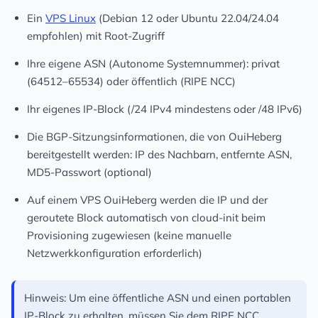
Ein
VPS Linux
(Debian 12 oder Ubuntu 22.04/24.04
empfohlen) mit Root-Zugriff
Ihre eigene
ASN
(Autonome Systemnummer): privat
(64512–65534) oder öffentlich (RIPE NCC)
Ihr eigenes
IP-Block
(/24 IPv4 mindestens oder /48 IPv6)
Die
BGP-Sitzungsinformationen
, die von OuiHeberg
bereitgestellt werden: IP des Nachbarn, entfernte ASN,
MD5-Passwort (optional)
Auf einem
VPS OuiHeberg
werden die IP und der
geroutete Block automatisch von
cloud-init
beim
Provisioning zugewiesen (keine manuelle
Netzwerkkonfiguration erforderlich)
Hinweis:
Um eine öffentliche ASN und einen portablen
IP-Block zu erhalten, müssen Sie dem RIPE NCC