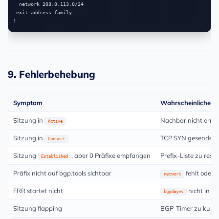
  network 203.0.113.0/24

 exit-address-family

9. Fehlerbehebung
Symptom
Wahrscheinliche U
Sitzung in
Nachbar nicht errei
Active
Sitzung in
TCP SYN gesendet, 
Connect
Sitzung
, aber 0 Präfixe empfangen
Prefix-Liste zu restr
Established
Präfix nicht auf bgp.tools sichtbar
fehlt oder K
network
FRR startet nicht
nicht in d
bgpd=yes
Sitzung flapping
BGP-Timer zu kurz 