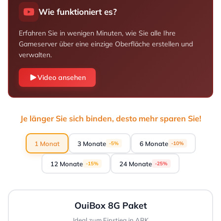
Wie funktioniert es?
Erfahren Sie in wenigen Minuten, wie Sie alle Ihre
Gameserver über eine einzige Oberfläche erstellen und
verwalten.
Video ansehen
Je länger Sie sich binden, desto mehr sparen Sie!
1 Monat
3 Monate
6 Monate
-5%
-10%
12 Monate
24 Monate
-15%
-25%
OuiBox 8G Paket
Ideal zum Einstieg in ARK