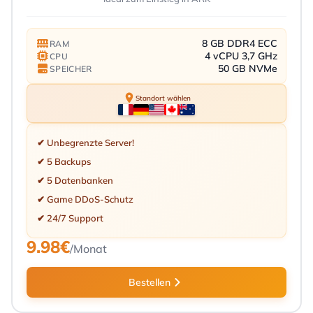
8 GB DDR4 ECC
RAM
4 vCPU 3,7 GHz
CPU
50 GB NVMe
SPEICHER
Standort wählen
✔ Unbegrenzte Server!
✔ 5 Backups
✔ 5 Datenbanken
✔ Game DDoS-Schutz
✔ 24/7 Support
9.98€
/Monat
Bestellen