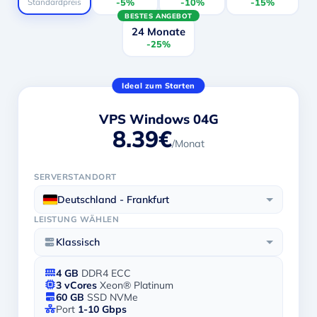
Standardpreis
-5%
-10%
-15%
BESTES ANGEBOT
24 Monate
-25%
Ideal zum Starten
VPS Windows 04G
8.39€
/Monat
SERVERSTANDORT
Deutschland - Frankfurt
LEISTUNG WÄHLEN
Klassisch
4 GB
DDR4 ECC
3 vCores
Xeon® Platinum
60 GB
SSD NVMe
Port
1-10 Gbps