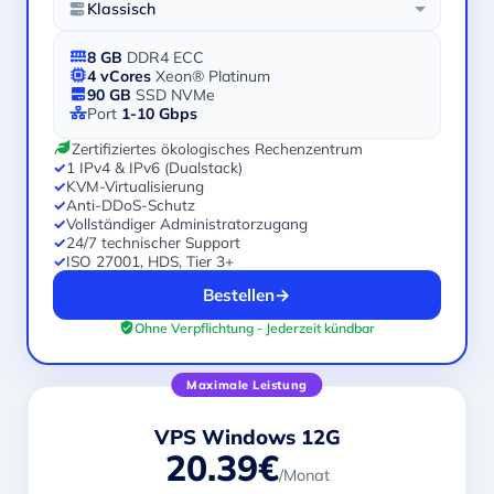
Klassisch
8 GB
DDR4 ECC
4 vCores
Xeon® Platinum
90 GB
SSD NVMe
Port
1-10 Gbps
Zertifiziertes ökologisches Rechenzentrum
✓
1 IPv4 & IPv6 (Dualstack)
✓
KVM-Virtualisierung
✓
Anti-DDoS-Schutz
✓
Vollständiger Administratorzugang
✓
24/7 technischer Support
✓
ISO 27001, HDS, Tier 3+
Bestellen
→
Ohne Verpflichtung - Jederzeit kündbar
Maximale Leistung
VPS Windows 12G
20.39€
/Monat