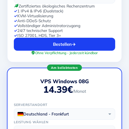
Zertifiziertes ökologisches Rechenzentrum
✓
1 IPv4 & IPv6 (Dualstack)
✓
KVM-Virtualisierung
✓
Anti-DDoS-Schutz
✓
Vollständiger Administratorzugang
✓
24/7 technischer Support
✓
ISO 27001, HDS, Tier 3+
Bestellen
→
Ohne Verpflichtung - Jederzeit kündbar
Am beliebtesten
VPS Windows 08G
14.39€
/Monat
SERVERSTANDORT
Deutschland - Frankfurt
LEISTUNG WÄHLEN