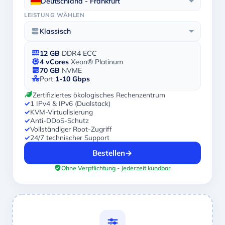
Deutschland - Frankfurt
LEISTUNG WÄHLEN
Klassisch
12 GB
DDR4 ECC
4 vCores
Xeon® Platinum
70 GB
NVME
Port
1-10 Gbps
Zertifiziertes ökologisches Rechenzentrum
✓
1 IPv4 & IPv6 (Dualstack)
✓
KVM-Virtualisierung
✓
Anti-DDoS-Schutz
✓
Vollständiger Root-Zugriff
✓
24/7 technischer Support
Bestellen
→
Ohne Verpflichtung - Jederzeit kündbar