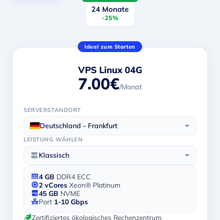
24 Monate
-25%
Ideal zum Starten
VPS Linux 04G
7.00€
/Monat
SERVERSTANDORT
Deutschland - Frankfurt
LEISTUNG WÄHLEN
Klassisch
4 GB
DDR4 ECC
2 vCores
Xeon® Platinum
45 GB
NVME
Port
1-10 Gbps
Zertifiziertes ökologisches Rechenzentrum