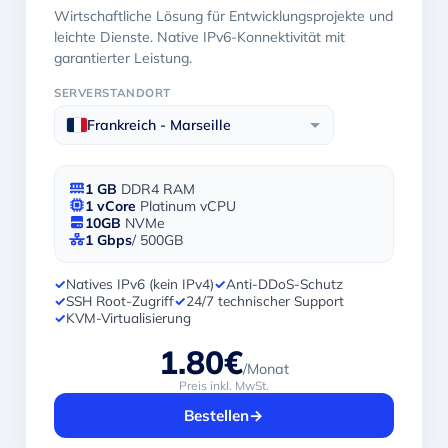
Wirtschaftliche Lösung für Entwicklungsprojekte und
leichte Dienste. Native IPv6-Konnektivität mit
garantierter Leistung.
SERVERSTANDORT
Frankreich - Marseille
1 GB
DDR4 RAM
1 vCore
Platinum vCPU
10GB
NVMe
1 Gbps
/ 500GB
✓
Natives IPv6 (kein IPv4)
✓
Anti-DDoS-Schutz
✓
SSH Root-Zugriff
✓
24/7 technischer Support
✓
KVM-Virtualisierung
1.80€
/Monat
Preis inkl. MwSt.
Bestellen
→