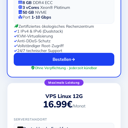
8 GB
DDR4 ECC
3 vCores
Xeon® Platinum
50 GB
NVME
Port
1-10 Gbps
Zertifiziertes ökologisches Rechenzentrum
✓
1 IPv4 & IPv6 (Dualstack)
✓
KVM-Virtualisierung
✓
Anti-DDoS-Schutz
✓
Vollständiger Root-Zugriff
✓
24/7 technischer Support
Bestellen
→
Ohne Verpflichtung - Jederzeit kündbar
Maximale Leistung
VPS Linux 12G
16.99€
/Monat
SERVERSTANDORT