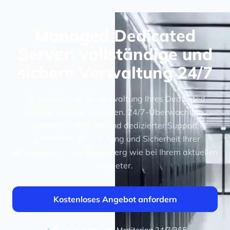
Managed Dedicated
Server: vollständige und
sichere Verwaltung 24/7
Übergeben Sie die Verwaltung Ihres Dedicated
Servers unseren Experten. 24/7-Überwachung,
proaktive Wartung und dedizierter Support
garantieren die Leistung und Sicherheit Ihrer
Infrastruktur — bei OuiHeberg wie bei Ihrem aktuellen
Anbieter.
Kostenloses Angebot anfordern
Überwachung und Monitoring 24/7/365