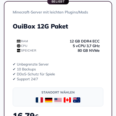
BELIEBT
Minecraft-Server mit leichten Plugins/Mods
OuiBox 12G Paket
12 GB DDR4 ECC
RAM
5 vCPU 3,7 GHz
CPU
80 GB NVMe
SPEICHER
✔ Unbegrenzte Server
✔ 10 Backups
✔ DDoS-Schutz für Spiele
✔ Support 24/7
STANDORT WÄHLEN
16.79