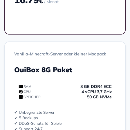
€
/ Monat
Bestellen
Vanilla-Minecraft-Server oder kleiner Modpack
OuiBox 8G Paket
8 GB DDR4 ECC
RAM
4 vCPU 3,7 GHz
CPU
50 GB NVMe
SPEICHER
✔ Unbegrenzte Server
✔ 5 Backups
✔ DDoS-Schutz für Spiele
✔ Support 24/7