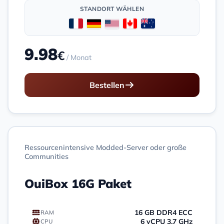
STANDORT WÄHLEN
9.98
€
/ Monat
Bestellen
Ressourcenintensive Modded-Server oder große
Communities
OuiBox 16G Paket
16 GB DDR4 ECC
RAM
6 vCPU 3,7 GHz
CPU