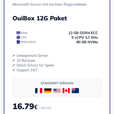
Minecraft-Server mit leichten Plugins/Mods
OuiBox 12G Paket
12 GB DDR4 ECC
RAM
5 vCPU 3,7 GHz
CPU
80 GB NVMe
SPEICHER
✔ Unbegrenzte Server
✔ 10 Backups
✔ DDoS-Schutz für Spiele
✔ Support 24/7
STANDORT WÄHLEN
16.79
€
/ Monat