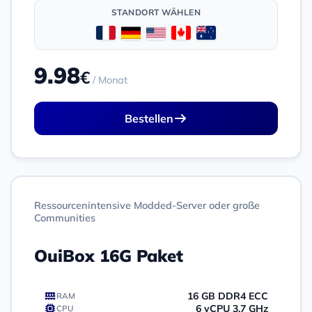
STANDORT WÄHLEN
9.98
€
/ Monat
Bestellen
Ressourcenintensive Modded-Server oder große
Communities
OuiBox 16G Paket
16 GB DDR4 ECC
RAM
6 vCPU 3,7 GHz
CPU