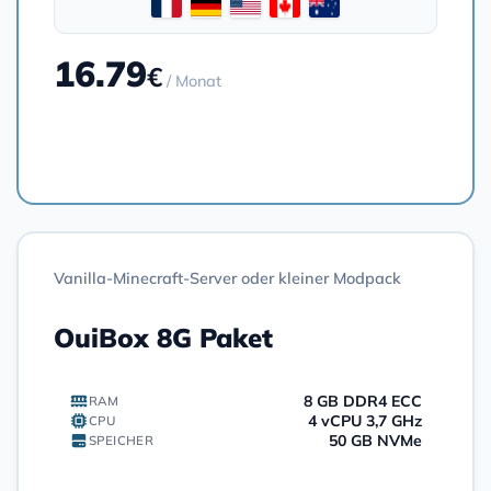
16.79
€
/ Monat
Bestellen
Vanilla-Minecraft-Server oder kleiner Modpack
OuiBox 8G Paket
8 GB DDR4 ECC
RAM
4 vCPU 3,7 GHz
CPU
50 GB NVMe
SPEICHER