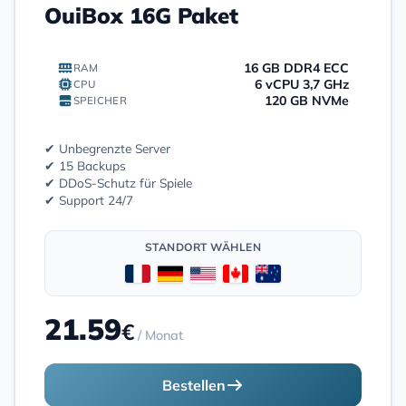
OuiBox 16G Paket
16 GB DDR4 ECC
RAM
6 vCPU 3,7 GHz
CPU
120 GB NVMe
SPEICHER
✔ Unbegrenzte Server
✔ 15 Backups
✔ DDoS-Schutz für Spiele
✔ Support 24/7
STANDORT WÄHLEN
21.59
€
/ Monat
Bestellen