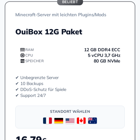
BELIEBT
Minecraft-Server mit leichten Plugins/Mods
OuiBox 12G Paket
12 GB DDR4 ECC
RAM
5 vCPU 3,7 GHz
CPU
80 GB NVMe
SPEICHER
✔ Unbegrenzte Server
✔ 10 Backups
✔ DDoS-Schutz für Spiele
✔ Support 24/7
STANDORT WÄHLEN
16.79