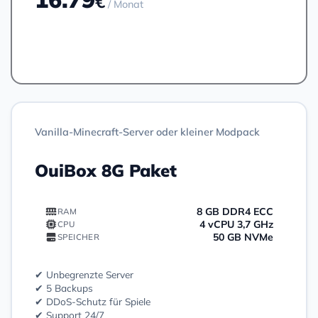
€
/ Monat
Bestellen
Vanilla-Minecraft-Server oder kleiner Modpack
OuiBox 8G Paket
8 GB DDR4 ECC
RAM
4 vCPU 3,7 GHz
CPU
50 GB NVMe
SPEICHER
✔ Unbegrenzte Server
✔ 5 Backups
✔ DDoS-Schutz für Spiele
✔ Support 24/7