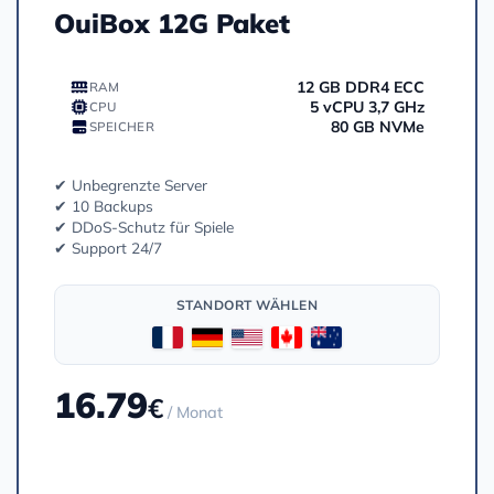
OuiBox 12G Paket
12 GB DDR4 ECC
RAM
5 vCPU 3,7 GHz
CPU
80 GB NVMe
SPEICHER
✔ Unbegrenzte Server
✔ 10 Backups
✔ DDoS-Schutz für Spiele
✔ Support 24/7
STANDORT WÄHLEN
16.79
€
/ Monat
Bestellen