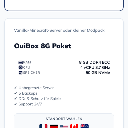
Vanilla-Minecraft-Server oder kleiner Modpack
OuiBox 8G Paket
8 GB DDR4 ECC
RAM
4 vCPU 3,7 GHz
CPU
50 GB NVMe
SPEICHER
✔ Unbegrenzte Server
✔ 5 Backups
✔ DDoS-Schutz für Spiele
✔ Support 24/7
STANDORT WÄHLEN