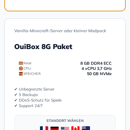
Vanilla-Minecraft-Server oder kleiner Modpack
OuiBox 8G Paket
8 GB DDR4 ECC
RAM
4 vCPU 3,7 GHz
CPU
50 GB NVMe
SPEICHER
✔ Unbegrenzte Server
✔ 5 Backups
✔ DDoS-Schutz für Spiele
✔ Support 24/7
STANDORT WÄHLEN