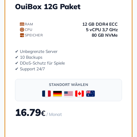
OuiBox 12G Paket
12 GB DDR4 ECC
RAM
5 vCPU 3,7 GHz
CPU
80 GB NVMe
SPEICHER
✔ Unbegrenzte Server
✔ 10 Backups
✔ DDoS-Schutz für Spiele
✔ Support 24/7
STANDORT WÄHLEN
16.79
€
/ Monat
Bestellen