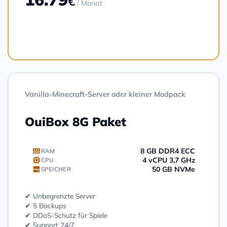
€
/ Monat
Bestellen
Vanilla-Minecraft-Server oder kleiner Modpack
OuiBox 8G Paket
8 GB DDR4 ECC
RAM
4 vCPU 3,7 GHz
CPU
50 GB NVMe
SPEICHER
✔ Unbegrenzte Server
✔ 5 Backups
✔ DDoS-Schutz für Spiele
✔ Support 24/7