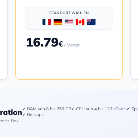
STANDORT WÄHLEN
16.79
€
/ Monat
Bestellen
✔ RAM von 8 bis 256 GB
✔ CPU von 4 bis 120 vCores
✔ Spe
uration
✔ Backups
Server-Box