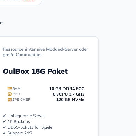
rt
Ressourcenintensive Modded-Server oder
große Communities
OuiBox 16G Paket
16 GB DDR4 ECC
RAM
6 vCPU 3,7 GHz
CPU
120 GB NVMe
SPEICHER
✔ Unbegrenzte Server
✔ 15 Backups
✔ DDoS-Schutz für Spiele
✔ Support 24/7