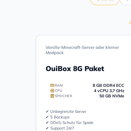
Vanilla-Minecraft-Server oder kleiner
Modpack
OuiBox 8G Paket
8 GB DDR4 ECC
RAM
4 vCPU 3,7 GHz
CPU
50 GB NVMe
SPEICHER
✔ Unbegrenzte Server
✔ 5 Backups
✔ DDoS-Schutz für Spiele
✔ Support 24/7