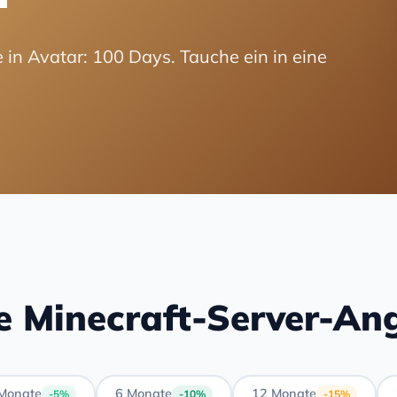
 in Avatar: 100 Days. Tauche ein in eine
e Minecraft-Server-An
Monate
6 Monate
12 Monate
-5%
-10%
-15%