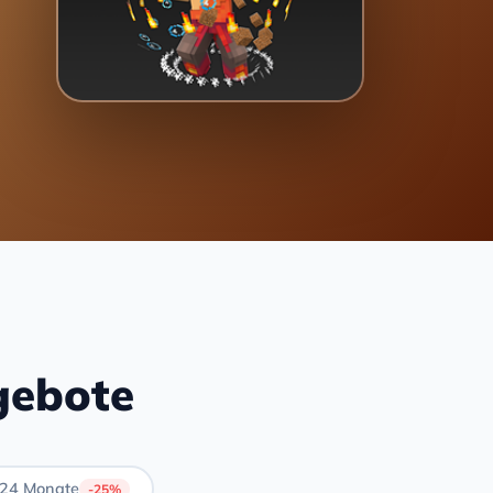
gebote
24 Monate
-25%