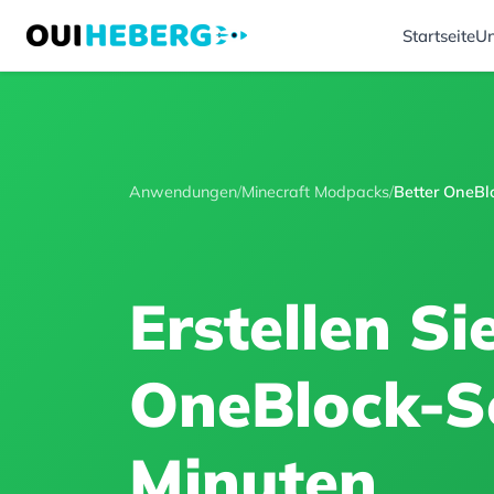
Startseite
Un
Anwendungen
/
Minecraft Modpacks
/
Better OneBl
Erstellen Si
OneBlock-Se
Minuten