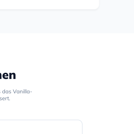
nen
 das Vanilla-
ert.