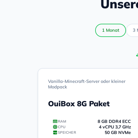
Unser
1 Monat
3 
Vanilla-Minecraft-Server oder kleiner
Modpack
OuiBox 8G Paket
8 GB DDR4 ECC
RAM
4 vCPU 3,7 GHz
CPU
50 GB NVMe
SPEICHER