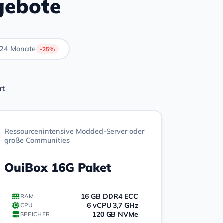
gebote
24 Monate
-25%
rt
Ressourcenintensive Modded-Server oder
große Communities
OuiBox 16G Paket
16 GB DDR4 ECC
RAM
6 vCPU 3,7 GHz
CPU
120 GB NVMe
SPEICHER