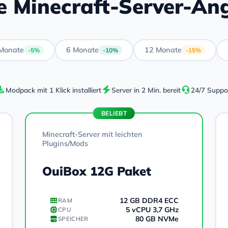
e Minecraft-Server-An
Monate
6 Monate
12 Monate
-5%
-10%
-15%
Modpack mit 1 Klick installiert
Server in 2 Min. bereit
24/7 Suppo
BELIEBT
Minecraft-Server mit leichten
Plugins/Mods
OuiBox 12G Paket
12 GB DDR4 ECC
RAM
5 vCPU 3,7 GHz
CPU
80 GB NVMe
SPEICHER