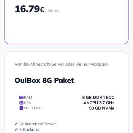
16.79
€
/ Monat
Bestellen
Vanilla-Minecraft-Server oder kleiner Modpack
OuiBox 8G Paket
8 GB DDR4 ECC
RAM
4 vCPU 3,7 GHz
CPU
50 GB NVMe
SPEICHER
✔ Unbegrenzte Server
✔ 5 Backups