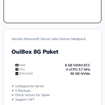
Bestellen
Vanilla-Minecraft-Server oder kleiner Modpack
OuiBox 8G Paket
8 GB DDR4 ECC
RAM
4 vCPU 3,7 GHz
CPU
50 GB NVMe
SPEICHER
✔ Unbegrenzte Server
✔ 5 Backups
✔ DDoS-Schutz für Spiele
✔ Support 24/7