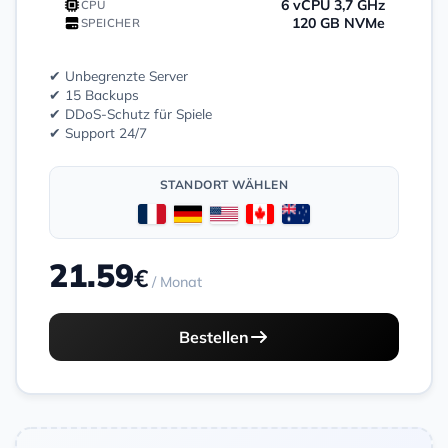
6 vCPU 3,7 GHz
CPU
120 GB NVMe
SPEICHER
✔ Unbegrenzte Server
✔ 15 Backups
✔ DDoS-Schutz für Spiele
✔ Support 24/7
STANDORT WÄHLEN
21.59
€
/ Monat
Bestellen