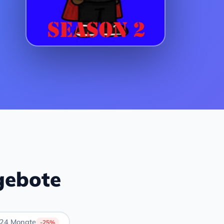
gebote
24 Monate
-25%