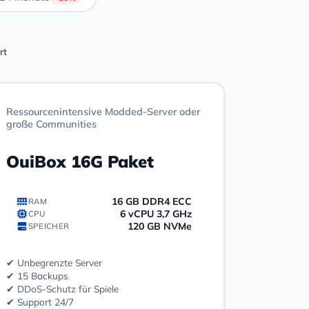
rt
Ressourcenintensive Modded-Server oder
große Communities
OuiBox 16G Paket
16 GB DDR4 ECC
RAM
6 vCPU 3,7 GHz
CPU
120 GB NVMe
SPEICHER
✔ Unbegrenzte Server
✔ 15 Backups
✔ DDoS-Schutz für Spiele
✔ Support 24/7