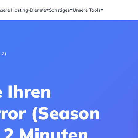
sere Hosting-Dienste
Sonstiges
Unsere Tools
 2)
e Ihren
rror (Season
n 2 Minuten