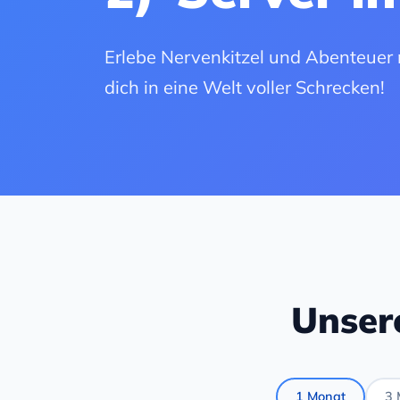
Erlebe Nervenkitzel und Abenteuer 
dich in eine Welt voller Schrecken!
Unser
1 Monat
3 