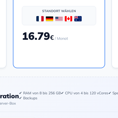
STANDORT WÄHLEN
16.79
€
/ Monat
Bestellen
✔ RAM von 8 bis 256 GB
✔ CPU von 4 bis 120 vCores
✔ Spe
uration
✔ Backups
Server-Box