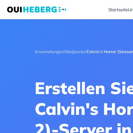
Startseite
Un
Anwendungen
/
Modpacks
/
Calvin's Horror (Season
Erstellen Si
Calvin's Ho
2)-Server i