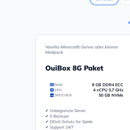
Vanilla-Minecraft-Server oder kleiner
Modpack
OuiBox 8G Paket
8 GB DDR4 ECC
RAM
4 vCPU 3,7 GHz
CPU
50 GB NVMe
SPEICHER
✔ Unbegrenzte Server
✔ 5 Backups
✔ DDoS-Schutz für Spiele
✔ Support 24/7