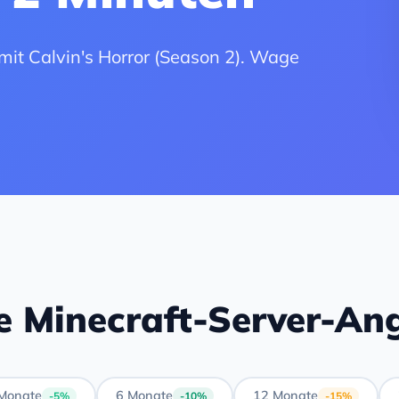
mit Calvin's Horror (Season 2). Wage
e Minecraft-Server-An
Monate
6 Monate
12 Monate
-5%
-10%
-15%