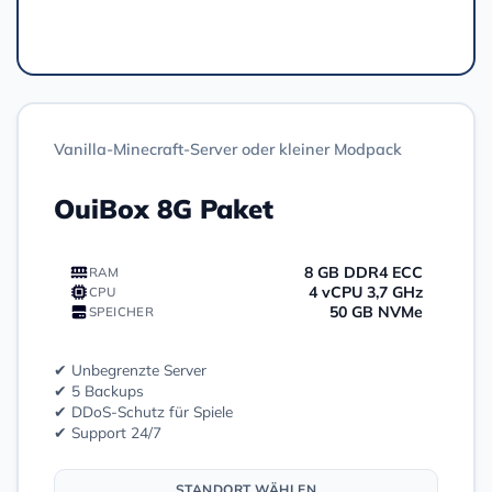
Bestellen
Vanilla-Minecraft-Server oder kleiner Modpack
OuiBox 8G Paket
8 GB DDR4 ECC
RAM
4 vCPU 3,7 GHz
CPU
50 GB NVMe
SPEICHER
✔ Unbegrenzte Server
✔ 5 Backups
✔ DDoS-Schutz für Spiele
✔ Support 24/7
STANDORT WÄHLEN