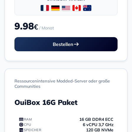
9.98
€
/ Monat
Bestellen
Ressourcenintensive Modded-Server oder große
Communities
OuiBox 16G Paket
16 GB DDR4 ECC
RAM
6 vCPU 3,7 GHz
CPU
120 GB NVMe
SPEICHER