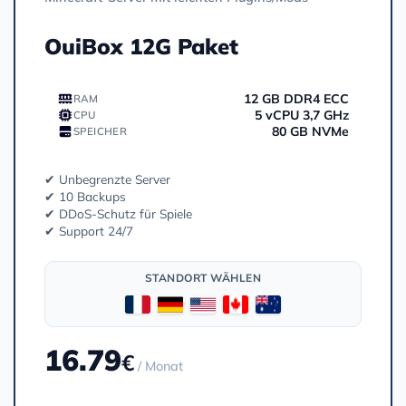
OuiBox 12G Paket
12 GB DDR4 ECC
RAM
5 vCPU 3,7 GHz
CPU
80 GB NVMe
SPEICHER
✔ Unbegrenzte Server
✔ 10 Backups
✔ DDoS-Schutz für Spiele
✔ Support 24/7
STANDORT WÄHLEN
16.79
€
/ Monat