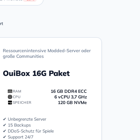
rt
Ressourcenintensive Modded-Server oder
große Communities
OuiBox 16G Paket
16 GB DDR4 ECC
RAM
6 vCPU 3,7 GHz
CPU
120 GB NVMe
SPEICHER
✔ Unbegrenzte Server
✔ 15 Backups
✔ DDoS-Schutz für Spiele
✔ Support 24/7