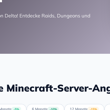
n Delta! Entdecke Raids, Dungeons und
e Minecraft-Server-An
Monate
6 Monate
12 Monate
-5%
-10%
-15%