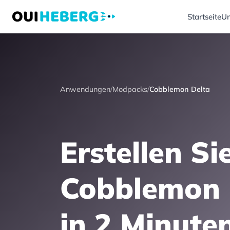
Startseite
Un
Anwendungen
/
Modpacks
/
Cobblemon Delta
Erstellen Si
Cobblemon 
in 2 Minute