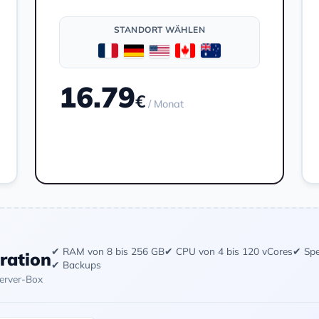
STANDORT WÄHLEN
16.79
€
/ Monat
Bestellen
✔ RAM von 8 bis 256 GB
✔ CPU von 4 bis 120 vCores
✔ Spe
uration
✔ Backups
Server-Box