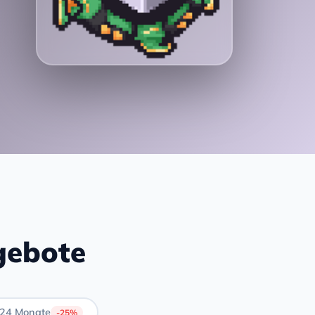
gebote
24 Monate
-25%