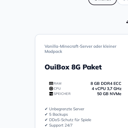
Vanilla-Minecraft-Server oder kleiner
Modpack
OuiBox 8G Paket
8 GB DDR4 ECC
RAM
4 vCPU 3,7 GHz
CPU
50 GB NVMe
SPEICHER
✔ Unbegrenzte Server
✔ 5 Backups
✔ DDoS-Schutz für Spiele
✔ Support 24/7