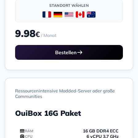
STANDORT WÄHLEN
9.98
€
/ Monat
Bestellen
Ressourcenintensive Modded-Server oder große
Communities
OuiBox 16G Paket
16 GB DDR4 ECC
RAM
6 vCPU 3,7 GHz
CPU