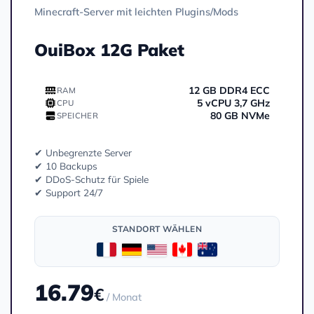
Minecraft-Server mit leichten Plugins/Mods
OuiBox 12G Paket
12 GB DDR4 ECC
RAM
5 vCPU 3,7 GHz
CPU
80 GB NVMe
SPEICHER
✔ Unbegrenzte Server
✔ 10 Backups
✔ DDoS-Schutz für Spiele
✔ Support 24/7
STANDORT WÄHLEN
16.79
€
/ Monat