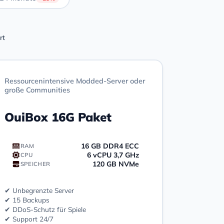
rt
Ressourcenintensive Modded-Server oder
große Communities
OuiBox 16G Paket
16 GB DDR4 ECC
RAM
6 vCPU 3,7 GHz
CPU
120 GB NVMe
SPEICHER
✔ Unbegrenzte Server
✔ 15 Backups
✔ DDoS-Schutz für Spiele
✔ Support 24/7