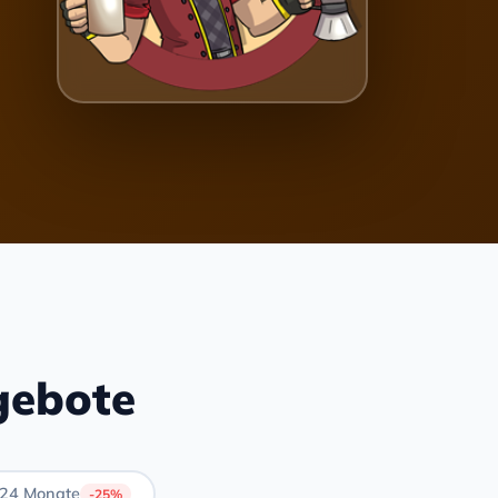
gebote
24 Monate
-25%