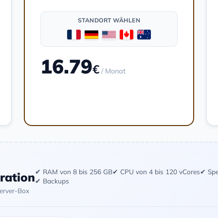
STANDORT WÄHLEN
16.79
€
/ Monat
Bestellen
✔ RAM von 8 bis 256 GB
✔ CPU von 4 bis 120 vCores
✔ Spe
uration
✔ Backups
Server-Box