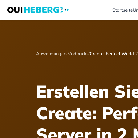
Startseite
Un
Anwendungen
/
Modpacks
/
Create: Perfect World 2
Erstellen Si
Create: Per
Server in 2