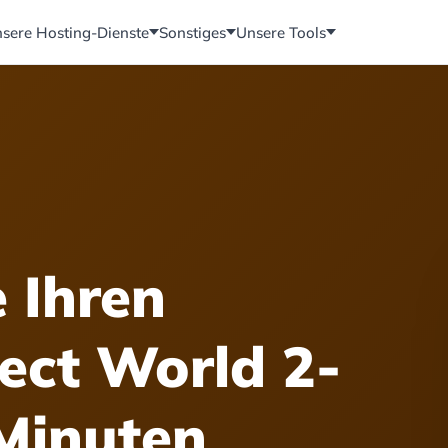
sere Hosting-Dienste
Sonstiges
Unsere Tools
e Ihren
fect World 2-
 Minuten