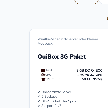
Vanilla-Minecraft-Server oder kleiner
Modpack
OuiBox 8G Paket
8 GB DDR4 ECC
RAM
4 vCPU 3,7 GHz
CPU
50 GB NVMe
SPEICHER
✔ Unbegrenzte Server
✔ 5 Backups
✔ DDoS-Schutz für Spiele
✔ Support 24/7