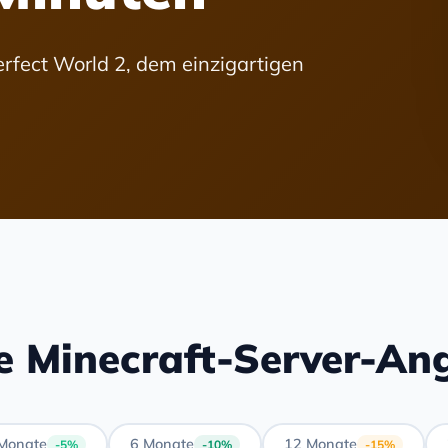
erfect World 2, dem einzigartigen
e Minecraft-Server-An
Monate
6 Monate
12 Monate
-5%
-10%
-15%