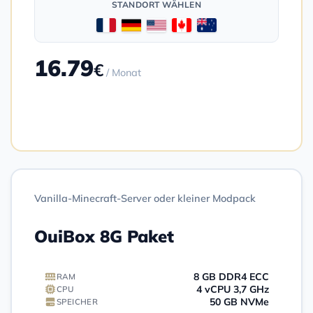
STANDORT WÄHLEN
16.79
€
/ Monat
Bestellen
Vanilla-Minecraft-Server oder kleiner Modpack
OuiBox 8G Paket
8 GB DDR4 ECC
RAM
4 vCPU 3,7 GHz
CPU
50 GB NVMe
SPEICHER