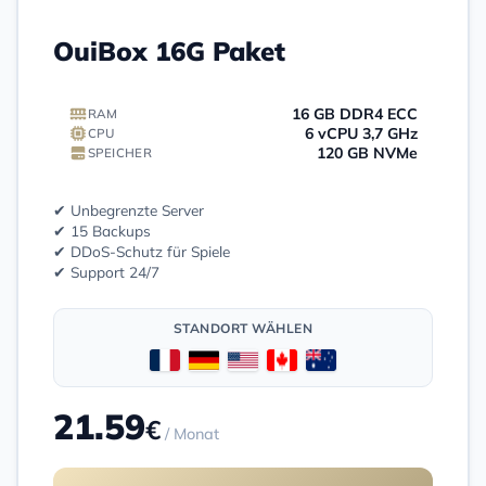
OuiBox 16G Paket
16 GB DDR4 ECC
RAM
6 vCPU 3,7 GHz
CPU
120 GB NVMe
SPEICHER
✔ Unbegrenzte Server
✔ 15 Backups
✔ DDoS-Schutz für Spiele
✔ Support 24/7
STANDORT WÄHLEN
21.59
€
/ Monat