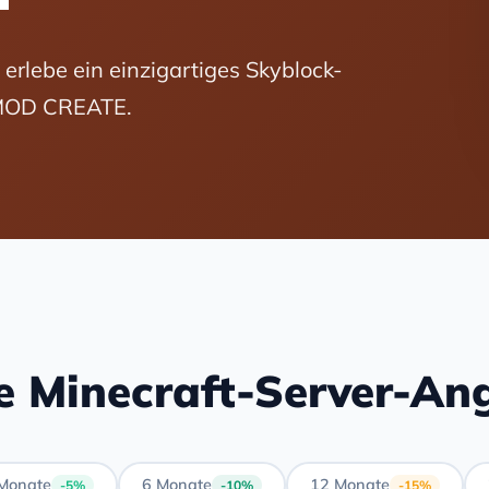
erlebe ein einzigartiges Skyblock-
 MOD CREATE.
e Minecraft-Server-An
Monate
6 Monate
12 Monate
-5%
-10%
-15%