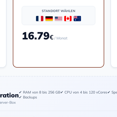
STANDORT WÄHLEN
16.79
€
/ Monat
Bestellen
✔ RAM von 8 bis 256 GB
✔ CPU von 4 bis 120 vCores
✔ Spe
uration
✔ Backups
Server-Box