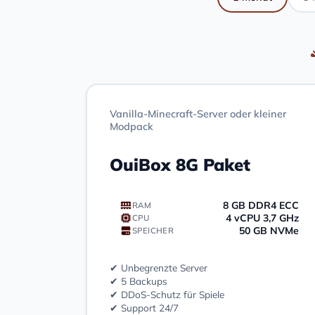
Vanilla-Minecraft-Server oder kleiner
Modpack
OuiBox 8G Paket
8 GB DDR4 ECC
RAM
4 vCPU 3,7 GHz
CPU
50 GB NVMe
SPEICHER
✔ Unbegrenzte Server
✔ 5 Backups
✔ DDoS-Schutz für Spiele
✔ Support 24/7