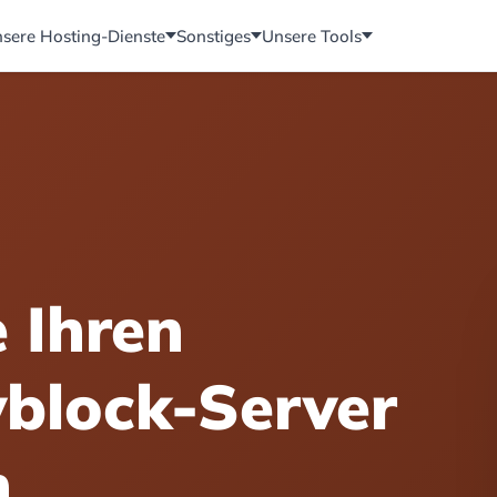
sere Hosting-Dienste
Sonstiges
Unsere Tools
e Ihren
block-Server
n