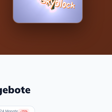
gebote
24 Monate
-25%