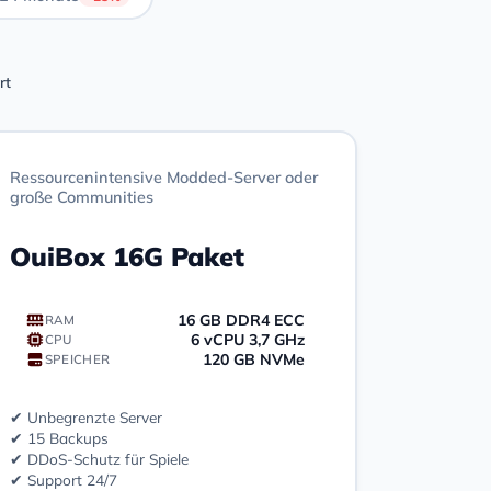
rt
Ressourcenintensive Modded-Server oder
große Communities
OuiBox 16G Paket
16 GB DDR4 ECC
RAM
6 vCPU 3,7 GHz
CPU
120 GB NVMe
SPEICHER
✔ Unbegrenzte Server
✔ 15 Backups
✔ DDoS-Schutz für Spiele
✔ Support 24/7