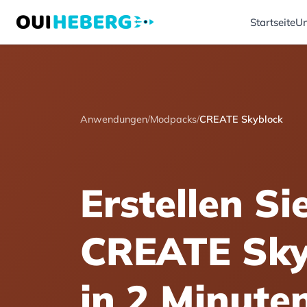
Startseite
Un
Anwendungen
/
Modpacks
/
CREATE Skyblock
Erstellen Si
CREATE Sky
in 2 Minute