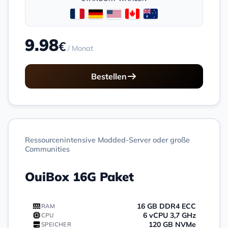
9.98
€
/ Monat
Bestellen
Ressourcenintensive Modded-Server oder große
Communities
OuiBox 16G Paket
16 GB DDR4 ECC
RAM
6 vCPU 3,7 GHz
CPU
120 GB NVMe
SPEICHER