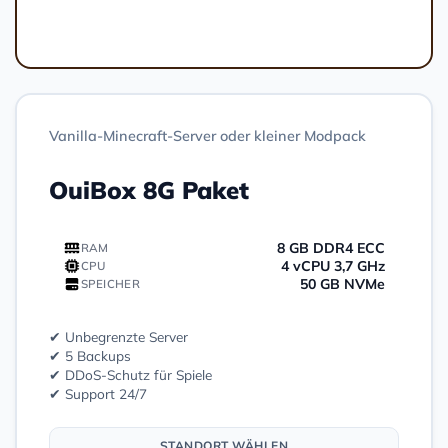
Bestellen
Vanilla-Minecraft-Server oder kleiner Modpack
OuiBox 8G Paket
8 GB DDR4 ECC
RAM
4 vCPU 3,7 GHz
CPU
50 GB NVMe
SPEICHER
✔ Unbegrenzte Server
✔ 5 Backups
✔ DDoS-Schutz für Spiele
✔ Support 24/7
STANDORT WÄHLEN