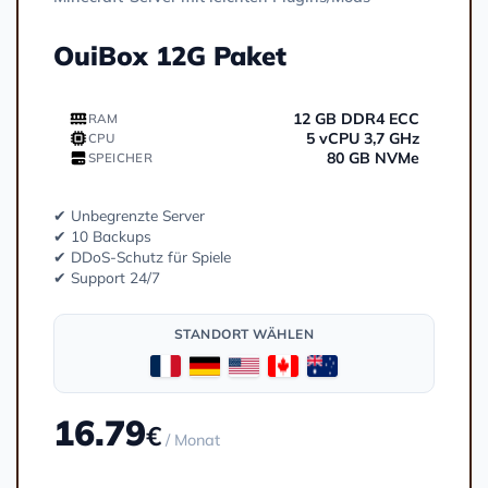
OuiBox 12G Paket
12 GB DDR4 ECC
RAM
5 vCPU 3,7 GHz
CPU
80 GB NVMe
SPEICHER
✔ Unbegrenzte Server
✔ 10 Backups
✔ DDoS-Schutz für Spiele
✔ Support 24/7
STANDORT WÄHLEN
16.79
€
/ Monat