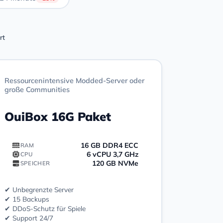
rt
Ressourcenintensive Modded-Server oder
große Communities
OuiBox 16G Paket
16 GB DDR4 ECC
RAM
6 vCPU 3,7 GHz
CPU
120 GB NVMe
SPEICHER
✔ Unbegrenzte Server
✔ 15 Backups
✔ DDoS-Schutz für Spiele
✔ Support 24/7