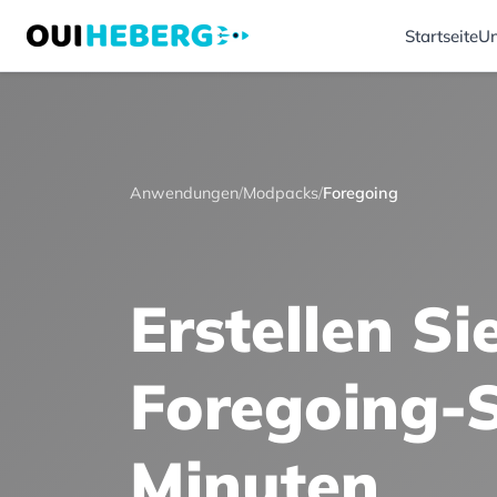
Startseite
Un
Anwendungen
/
Modpacks
/
Foregoing
Erstellen Si
Foregoing-S
Minuten