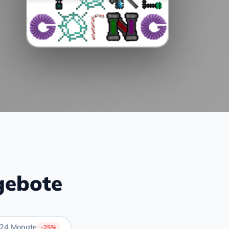
gebote
24 Monate
-25%