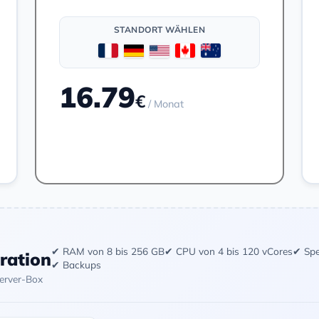
STANDORT WÄHLEN
16.79
€
/ Monat
Bestellen
✔ RAM von 8 bis 256 GB
✔ CPU von 4 bis 120 vCores
✔ Spe
uration
✔ Backups
Server-Box