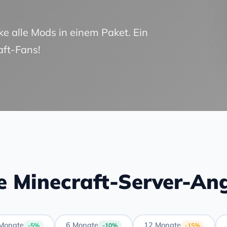
e alle Mods in einem Paket. Ein
aft-Fans!
e Minecraft-Server-An
Monate
6 Monate
12 Monate
-5%
-10%
-15%