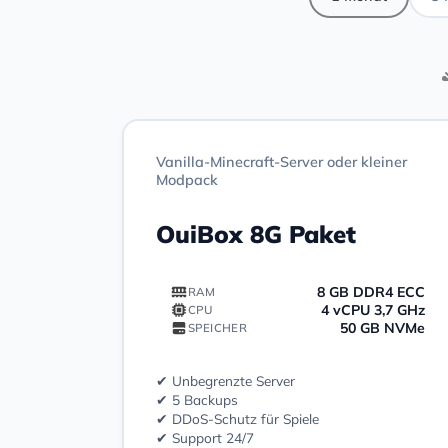
Vanilla-Minecraft-Server oder kleiner
Modpack
OuiBox 8G Paket
8 GB DDR4 ECC
RAM
4 vCPU 3,7 GHz
CPU
50 GB NVMe
SPEICHER
✔ Unbegrenzte Server
✔ 5 Backups
✔ DDoS-Schutz für Spiele
✔ Support 24/7