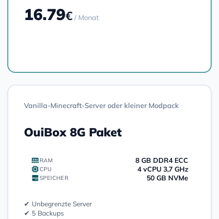
16.79
€
/ Monat
Bestellen
Vanilla-Minecraft-Server oder kleiner Modpack
OuiBox 8G Paket
8 GB DDR4 ECC
RAM
4 vCPU 3,7 GHz
CPU
50 GB NVMe
SPEICHER
✔ Unbegrenzte Server
✔ 5 Backups