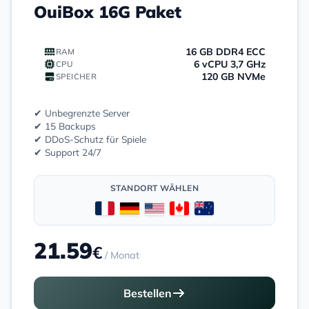
OuiBox 16G Paket
16 GB DDR4 ECC
RAM
6 vCPU 3,7 GHz
CPU
120 GB NVMe
SPEICHER
✔ Unbegrenzte Server
✔ 15 Backups
✔ DDoS-Schutz für Spiele
✔ Support 24/7
STANDORT WÄHLEN
21.59
€
/ Monat
Bestellen