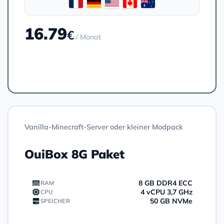
16.79
€
/ Monat
Bestellen
Vanilla-Minecraft-Server oder kleiner Modpack
OuiBox 8G Paket
8 GB DDR4 ECC
RAM
4 vCPU 3,7 GHz
CPU
50 GB NVMe
SPEICHER