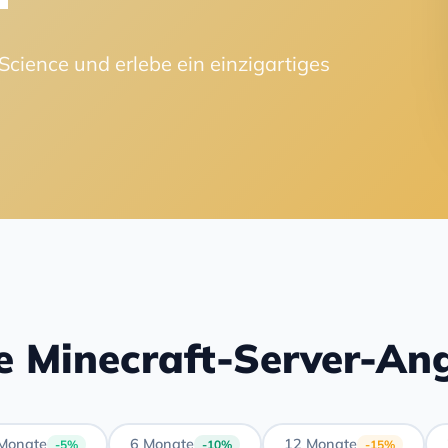
Science und erlebe ein einzigartiges
e Minecraft-Server-An
Monate
6 Monate
12 Monate
-5%
-10%
-15%