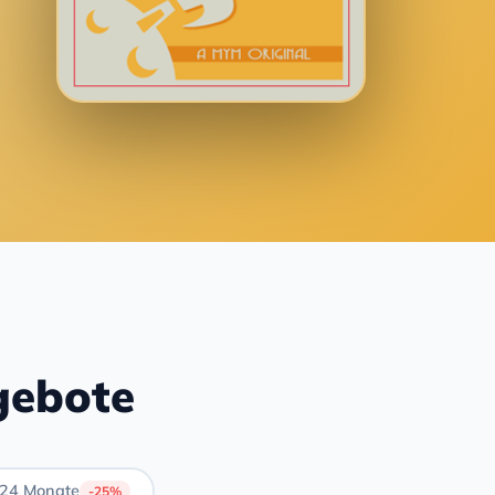
gebote
24 Monate
-25%