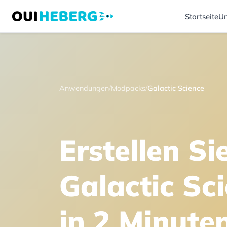
Startseite
Un
Anwendungen
/
Modpacks
/
Galactic Science
Erstellen Si
Galactic Sc
in 2 Minute