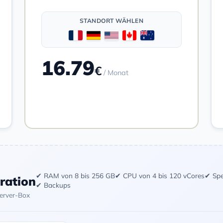
STANDORT WÄHLEN
16.79
€
/ Monat
Bestellen
✔ RAM von 8 bis 256 GB
✔ CPU von 4 bis 120 vCores
✔ Spe
uration
✔ Backups
Server-Box