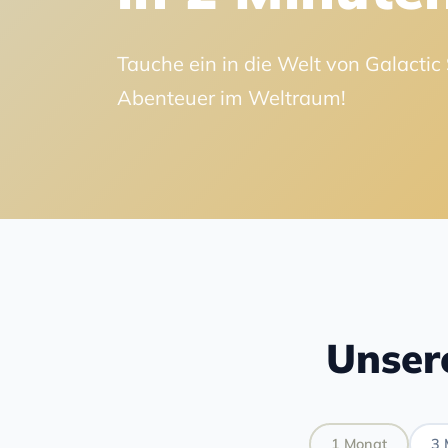
Tauche ein in die Welt von Galactic 
Abenteuer im Weltraum!
Unser
1 Monat
3 