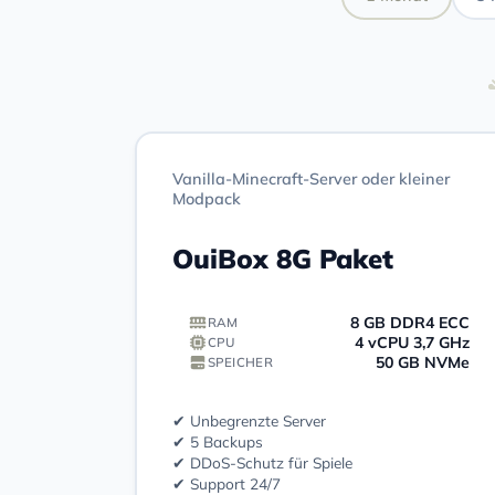
Vanilla-Minecraft-Server oder kleiner
Modpack
OuiBox 8G Paket
8 GB DDR4 ECC
RAM
4 vCPU 3,7 GHz
CPU
50 GB NVMe
SPEICHER
✔ Unbegrenzte Server
✔ 5 Backups
✔ DDoS-Schutz für Spiele
✔ Support 24/7