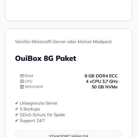
Bestellen
Vanilla-Minecraft-Server oder kleiner Modpack
OuiBox 8G Paket
8 GB DDR4 ECC
RAM
4 vCPU 3,7 GHz
CPU
50 GB NVMe
SPEICHER
✔ Unbegrenzte Server
✔ 5 Backups
✔ DDoS-Schutz für Spiele
✔ Support 24/7
STANDORT WÄHLEN