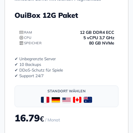
OuiBox 12G Paket
12 GB DDR4 ECC
RAM
5 vCPU 3,7 GHz
CPU
80 GB NVMe
SPEICHER
✔ Unbegrenzte Server
✔ 10 Backups
✔ DDoS-Schutz für Spiele
✔ Support 24/7
STANDORT WÄHLEN
16.79
€
/ Monat