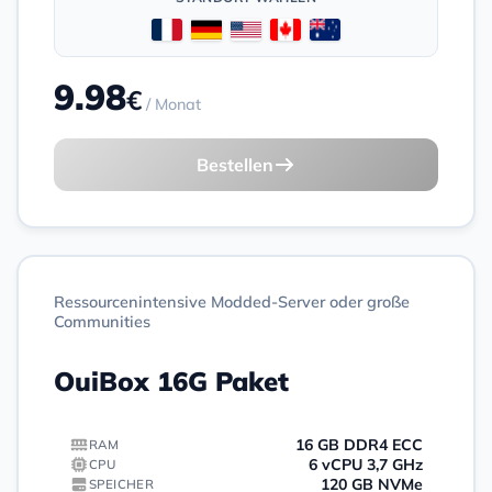
9.98
€
/ Monat
Bestellen
Ressourcenintensive Modded-Server oder große
Communities
OuiBox 16G Paket
16 GB DDR4 ECC
RAM
6 vCPU 3,7 GHz
CPU
120 GB NVMe
SPEICHER