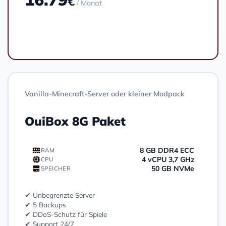
€
/ Monat
Bestellen
Vanilla-Minecraft-Server oder kleiner Modpack
OuiBox 8G Paket
8 GB DDR4 ECC
RAM
4 vCPU 3,7 GHz
CPU
50 GB NVMe
SPEICHER
✔ Unbegrenzte Server
✔ 5 Backups
✔ DDoS-Schutz für Spiele
✔ Support 24/7