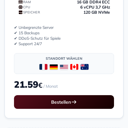
16 GB DDR4 ECC
RAM
6 vCPU 3,7 GHz
CPU
120 GB NVMe
SPEICHER
✔ Unbegrenzte Server
✔ 15 Backups
✔ DDoS-Schutz für Spiele
✔ Support 24/7
STANDORT WÄHLEN
21.59
€
/ Monat
Bestellen