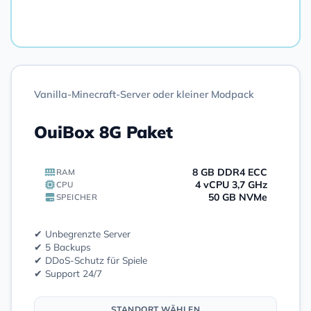
Bestellen
Vanilla-Minecraft-Server oder kleiner Modpack
OuiBox 8G Paket
8 GB DDR4 ECC
RAM
4 vCPU 3,7 GHz
CPU
50 GB NVMe
SPEICHER
✔ Unbegrenzte Server
✔ 5 Backups
✔ DDoS-Schutz für Spiele
✔ Support 24/7
STANDORT WÄHLEN