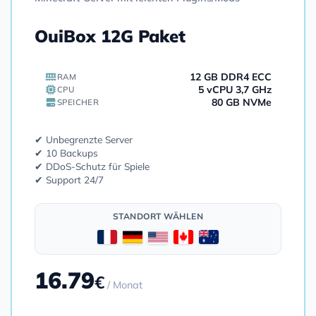
OuiBox 12G Paket
12 GB DDR4 ECC
RAM
5 vCPU 3,7 GHz
CPU
80 GB NVMe
SPEICHER
✔ Unbegrenzte Server
✔ 10 Backups
✔ DDoS-Schutz für Spiele
✔ Support 24/7
STANDORT WÄHLEN
16.79
€
/ Monat