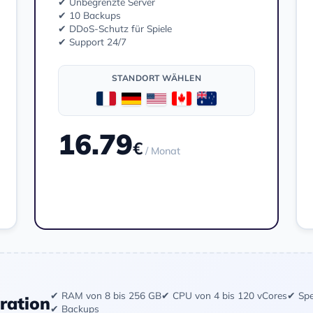
✔ Unbegrenzte Server
✔ 10 Backups
✔ DDoS-Schutz für Spiele
✔ Support 24/7
STANDORT WÄHLEN
16.79
€
/ Monat
Bestellen
✔ RAM von 8 bis 256 GB
✔ CPU von 4 bis 120 vCores
✔ Spe
uration
✔ Backups