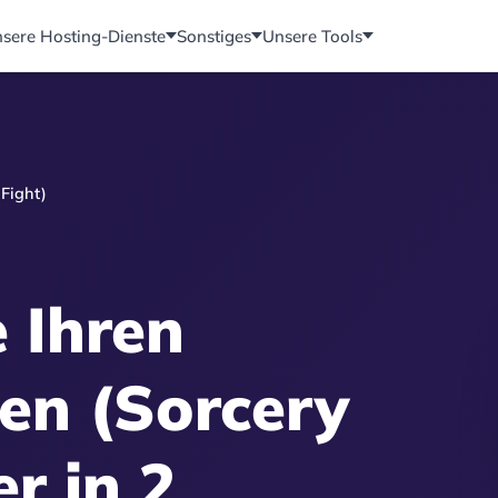
sere Hosting-Dienste
Sonstiges
Unsere Tools
 Fight)
e Ihren
sen (Sorcery
r in 2