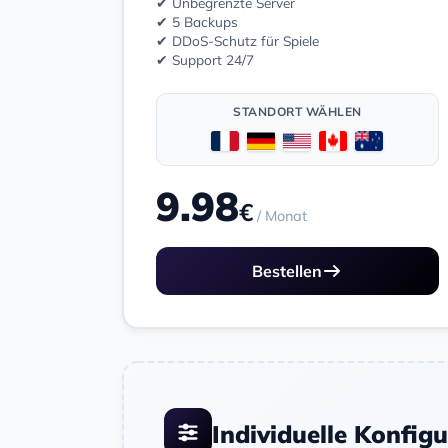
✔ Unbegrenzte Server
✔ 5 Backups
✔ DDoS-Schutz für Spiele
✔ Support 24/7
STANDORT WÄHLEN
9.98
€
/ Monat
Bestellen
Individuelle Konfig