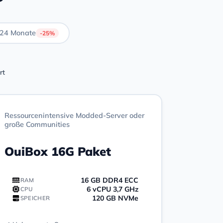
24 Monate
-25%
rt
Ressourcenintensive Modded-Server oder
große Communities
OuiBox 16G Paket
16 GB DDR4 ECC
RAM
6 vCPU 3,7 GHz
CPU
120 GB NVMe
SPEICHER