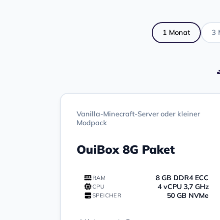
1 Monat
3 
Vanilla-Minecraft-Server oder kleiner
Modpack
OuiBox 8G Paket
8 GB DDR4 ECC
RAM
4 vCPU 3,7 GHz
CPU
50 GB NVMe
SPEICHER