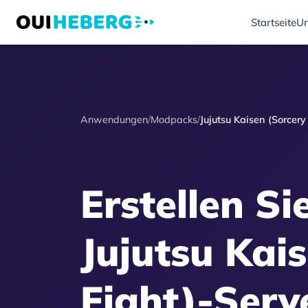
Startseite
Un
Anwendungen
/
Modpacks
/
Jujutsu Kaisen (Sorcery
Erstellen Si
Jujutsu Kai
Fight)-Serve