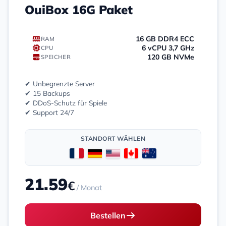
OuiBox 16G Paket
16 GB DDR4 ECC
RAM
6 vCPU 3,7 GHz
CPU
120 GB NVMe
SPEICHER
✔ Unbegrenzte Server
✔ 15 Backups
✔ DDoS-Schutz für Spiele
✔ Support 24/7
STANDORT WÄHLEN
21.59
€
/ Monat
Bestellen