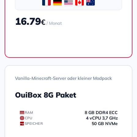
16.79
€
/ Monat
Bestellen
Vanilla-Minecraft-Server oder kleiner Modpack
OuiBox 8G Paket
8 GB DDR4 ECC
RAM
4 vCPU 3,7 GHz
CPU
50 GB NVMe
SPEICHER