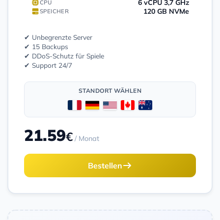
6 vCPU 3,7 GHz
CPU
120 GB NVMe
SPEICHER
✔ Unbegrenzte Server
✔ 15 Backups
✔ DDoS-Schutz für Spiele
✔ Support 24/7
STANDORT WÄHLEN
21.59
€
/ Monat
Bestellen