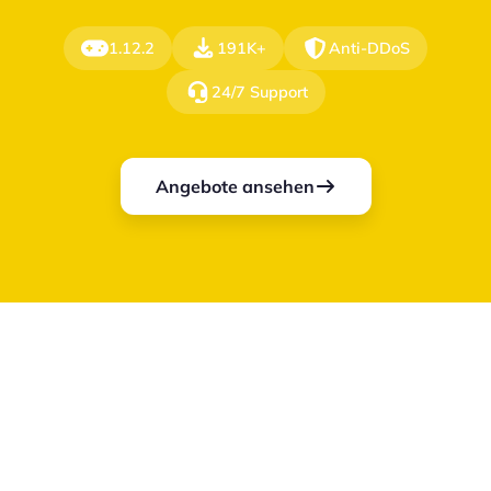
1.12.2
191K+
Anti-DDoS
24/7 Support
Angebote ansehen