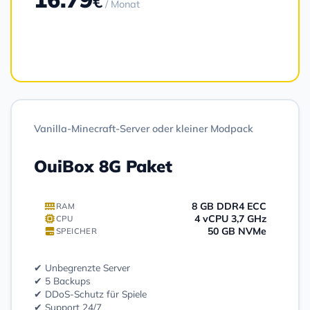
€
/ Monat
Bestellen
Vanilla-Minecraft-Server oder kleiner Modpack
OuiBox 8G Paket
8 GB DDR4 ECC
RAM
4 vCPU 3,7 GHz
CPU
50 GB NVMe
SPEICHER
✔ Unbegrenzte Server
✔ 5 Backups
✔ DDoS-Schutz für Spiele
✔ Support 24/7