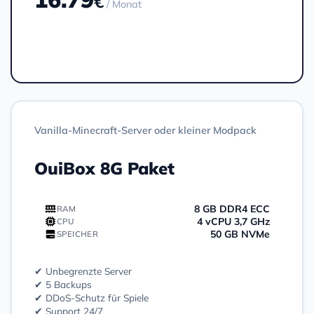
€
/ Monat
Bestellen
Vanilla-Minecraft-Server oder kleiner Modpack
OuiBox 8G Paket
8 GB DDR4 ECC
RAM
4 vCPU 3,7 GHz
CPU
50 GB NVMe
SPEICHER
✔ Unbegrenzte Server
✔ 5 Backups
✔ DDoS-Schutz für Spiele
✔ Support 24/7