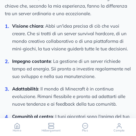
chiave che, secondo la mia esperienza, fanno la differenza
tra un server ordinario e uno eccezionale.
Visione chiara
: Abbi un'idea precisa di ciò che vuoi
creare. Che si tratti di un server survival hardcore, di un
mondo creativo collaborativo o di una piattaforma di
mini-giochi, la tua visione guiderà tutte le tue decisioni.
Impegno costante
: La gestione di un server richiede
tempo ed energia. Sii pronto a investire regolarmente nel
suo sviluppo e nella sua manutenzione.
Adattabilità
: Il mondo di Minecraft è in continua
evoluzione. Rimani flessibile e pronto ad adattarti alle
nuove tendenze e ai feedback della tua comunità.
Comunità al centro
: I tuoi giocatori sono l'anima del tuo
server. Ascoltali, coinvolgili nelle decisioni e crea un
Home
Hébergement
Plus
Compte
ambiente in cui si sentano valorizzati.