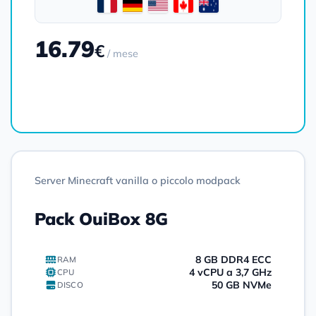
16.79
€
/ mese
Ordinare
Server Minecraft vanilla o piccolo modpack
Pack OuiBox 8G
8 GB DDR4 ECC
RAM
4 vCPU a 3,7 GHz
CPU
50 GB NVMe
DISCO