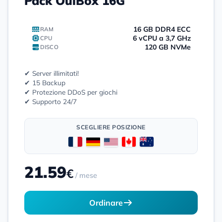
Pack OuiBox 16G
16 GB DDR4 ECC
RAM
6 vCPU a 3,7 GHz
CPU
120 GB NVMe
DISCO
✔ Server illimitati!
✔ 15 Backup
✔ Protezione DDoS per giochi
✔ Supporto 24/7
SCEGLIERE POSIZIONE
21.59
€
/ mese
Ordinare