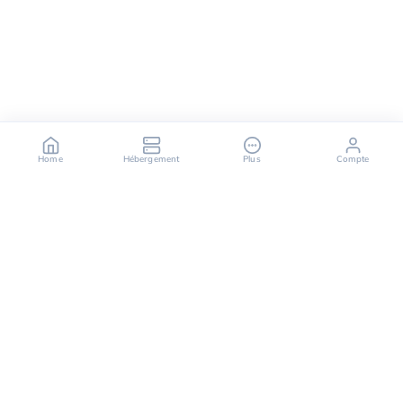
Home
Hébergement
Plus
Compte
OuiHeberg è il tuo partner affidabile per soluzioni di
hosting sicure, veloci e scalabili, offrendo una varietà
di servizi che vanno dai server dedicati alle soluzioni
di cloud computing.