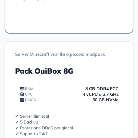
Ordinare
Server Minecraft vanilla o piccolo modpack
Pack OuiBox 8G
8 GB DDR4 ECC
RAM
4 vCPU a 3,7 GHz
CPU
50 GB NVMe
DISCO
✔ Server illimitati!
✔ 5 Backup
✔ Protezione DDoS per giochi
✔ Supporto 24/7