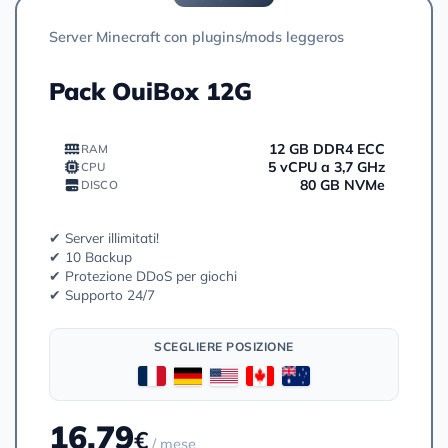
Server Minecraft con plugins/mods leggeros
Pack OuiBox 12G
12 GB DDR4 ECC
RAM
5 vCPU a 3,7 GHz
CPU
80 GB NVMe
DISCO
✔ Server illimitati!
✔ 10 Backup
✔ Protezione DDoS per giochi
✔ Supporto 24/7
SCEGLIERE POSIZIONE
16.79
€
/ mese