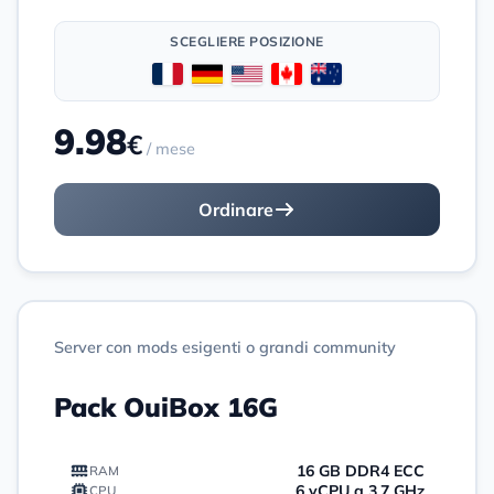
SCEGLIERE POSIZIONE
9.98
€
/ mese
Ordinare
Server con mods esigenti o grandi community
Pack OuiBox 16G
16 GB DDR4 ECC
RAM
6 vCPU a 3,7 GHz
CPU