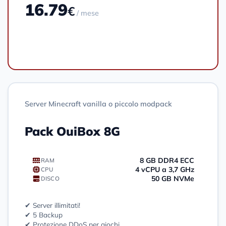
16.79
€
/ mese
Ordinare
Server Minecraft vanilla o piccolo modpack
Pack OuiBox 8G
8 GB DDR4 ECC
RAM
4 vCPU a 3,7 GHz
CPU
50 GB NVMe
DISCO
✔ Server illimitati!
✔ 5 Backup
✔ Protezione DDoS per giochi