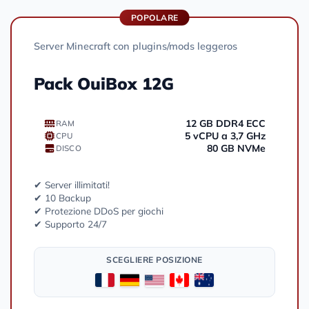
POPOLARE
Server Minecraft con plugins/mods leggeros
Pack OuiBox 12G
12 GB DDR4 ECC
RAM
5 vCPU a 3,7 GHz
CPU
80 GB NVMe
DISCO
✔ Server illimitati!
✔ 10 Backup
✔ Protezione DDoS per giochi
✔ Supporto 24/7
SCEGLIERE POSIZIONE