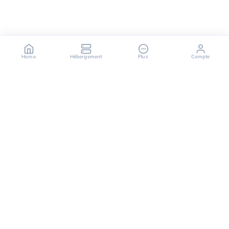
Home
Hébergement
Plus
Compte
OuiHeberg è il tuo partner affidabile per soluzioni di
hosting sicure, veloci e scalabili, offrendo una varietà
di servizi che vanno dai server dedicati alle soluzioni
di cloud computing.
Seguici su