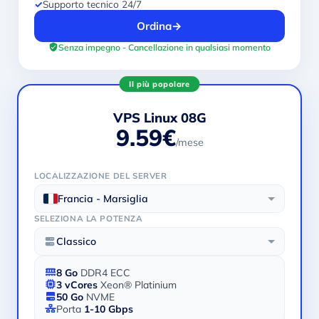
✓
Supporto tecnico 24/7
Ordina
→
Senza impegno - Cancellazione in qualsiasi momento
Il più popolare
VPS Linux 08G
9.59€
/mese
LOCALIZZAZIONE DEL SERVER
Francia - Marsiglia
SELEZIONA LA POTENZA
Classico
8 Go
DDR4 ECC
3 vCores
Xeon® Platinium
50 Go
NVME
Porta
1-10 Gbps