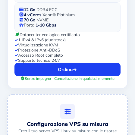
12 Go
DDR4 ECC
4 vCores
Xeon® Platinium
70 Go
NVME
Porta
1-10 Gbps
Datacenter ecologico certificato
✓
1 IPv4 & IPv6 (dualstack)
✓
Virtualizzazione KVM
✓
Protezione Anti-DDoS
✓
Accesso Root completo
✓
Supporto tecnico 24/7
Ordina
→
Senza impegno - Cancellazione in qualsiasi momento
Configurazione VPS su misura
Crea il tuo server VPS Linux su misura con le risorse