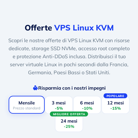
Offerte
VPS Linux KVM
Scopri le nostre offerte di VPS Linux KVM con risorse
dedicate, storage SSD NVMe, accesso root completo
e protezione Anti-DDoS inclusa. Distribuisci il tuo
server virtuale Linux in pochi secondi dalla Francia,
Germania, Paesi Bassi o Stati Uniti.
Risparmia con i nostri impegni
POPOLARE
Mensile
3 mesi
6 mesi
12 mesi
Prezzo standard
-5%
-10%
-15%
MIGLIORE OFFERTA
24 mesi
-25%