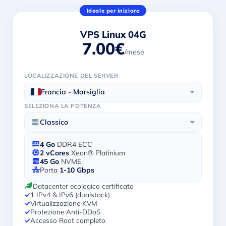
Ideale per iniziare
VPS Linux 04G
7.00€
/mese
LOCALIZZAZIONE DEL SERVER
Francia - Marsiglia
SELEZIONA LA POTENZA
Classico
4 Go
DDR4 ECC
2 vCores
Xeon® Platinium
45 Go
NVME
Porta
1-10 Gbps
Datacenter ecologico certificato
✓
1 IPv4 & IPv6 (dualstack)
✓
Virtualizzazione KVM
✓
Protezione Anti-DDoS
✓
Accesso Root completo