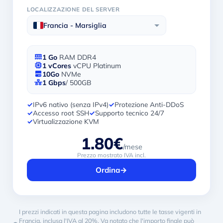
LOCALIZZAZIONE DEL SERVER
Francia - Marsiglia
1 Go
RAM DDR4
1 vCores
vCPU Platinum
10Go
NVMe
1 Gbps
/ 500GB
✓
IPv6 nativo (senza IPv4)
✓
Protezione Anti-DDoS
✓
Accesso root SSH
✓
Supporto tecnico 24/7
✓
Virtualizzazione KVM
1.80€
/mese
Prezzo mostrato IVA incl.
Ordina
→
I prezzi indicati in questa pagina includono tutte le tasse vigenti in
Francia, inclusa l'IVA al 20%. Va notato che l'importo finale può