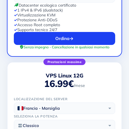
Datacenter ecologico certificato
✓
1 IPv4 & IPv6 (dualstack)
✓
Virtualizzazione KVM
✓
Protezione Anti-DDoS
✓
Accesso Root completo
✓
Supporto tecnico 24/7
Ordina
→
Senza impegno - Cancellazione in qualsiasi momento
Prestazioni massime
VPS Linux 12G
16.99€
/mese
LOCALIZZAZIONE DEL SERVER
Francia - Marsiglia
SELEZIONA LA POTENZA
Classico