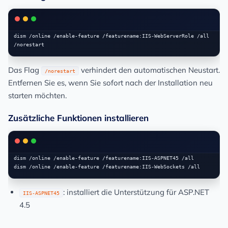
dism /online /enable-feature /featurename:IIS-WebServerRole /all 
Das Flag
verhindert den automatischen Neustart.
/norestart
Entfernen Sie es, wenn Sie sofort nach der Installation neu
starten möchten.
Zusätzliche Funktionen installieren
dism /online /enable-feature /featurename:IIS-ASPNET45 /all

: installiert die Unterstützung für ASP.NET
IIS-ASPNET45
4.5