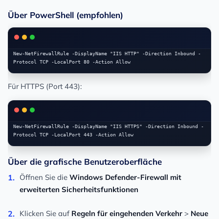
Über PowerShell (empfohlen)
New-NetFirewallRule -DisplayName "IIS HTTP" -Direction Inbound -
Für HTTPS (Port 443):
New-NetFirewallRule -DisplayName "IIS HTTPS" -Direction Inbound -
Über die grafische Benutzeroberfläche
Öffnen Sie die
Windows Defender-Firewall mit
erweiterten Sicherheitsfunktionen
Klicken Sie auf
Regeln für eingehenden Verkehr
>
Neue