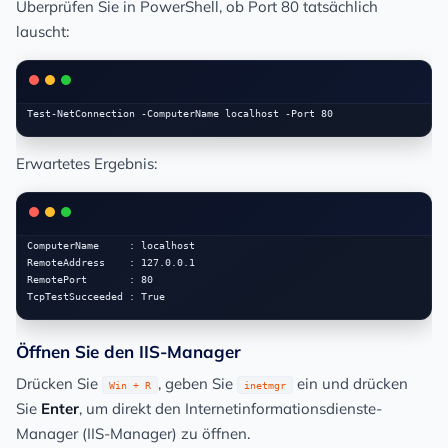
Überprüfen Sie in PowerShell, ob Port 80 tatsächlich
lauscht:
Erwartetes Ergebnis:
ComputerName     : localhost

RemoteAddress    : 127.0.0.1

RemotePort       : 80

Öffnen Sie den IIS-Manager
Drücken Sie
, geben Sie
ein und drücken
Win + R
inetmgr
Sie
Enter
, um direkt den Internetinformationsdienste-
Manager (IIS-Manager) zu öffnen.