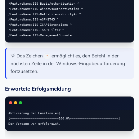
/FeatureName:IIS-BasicAuthentication ^

/FeatureName:IIS-WindowsAuthentication ^

/FeatureName:IIS-NetFxExtensibility45 ^

/FeatureName:IIS-ASPNET45 ^

/FeatureName:IIS-ISAPIExtensions ^

/FeatureName:IIS-ISAPIFilter ^

💡 Das Zeichen
ermöglicht es, den Befehl in der
^
nächsten Zeile in der Windows-Eingabeaufforderung
fortzusetzen.
Erwartete Erfolgsmeldung
Aktivierung der Funktion(en)

[==========================100.0%==========================]
