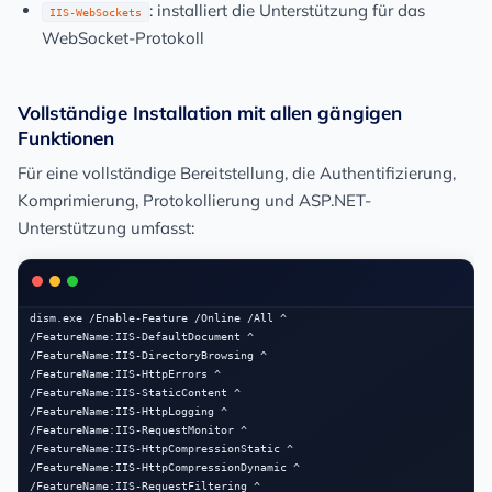
: installiert die Unterstützung für das
IIS-WebSockets
WebSocket-Protokoll
Vollständige Installation mit allen gängigen
Funktionen
Für eine vollständige Bereitstellung, die Authentifizierung,
Komprimierung, Protokollierung und ASP.NET-
Unterstützung umfasst:
dism.exe /Enable-Feature /Online /All ^

/FeatureName:IIS-DefaultDocument ^

/FeatureName:IIS-DirectoryBrowsing ^

/FeatureName:IIS-HttpErrors ^

/FeatureName:IIS-StaticContent ^

/FeatureName:IIS-HttpLogging ^

/FeatureName:IIS-RequestMonitor ^

/FeatureName:IIS-HttpCompressionStatic ^

/FeatureName:IIS-HttpCompressionDynamic ^

/FeatureName:IIS-RequestFiltering ^
