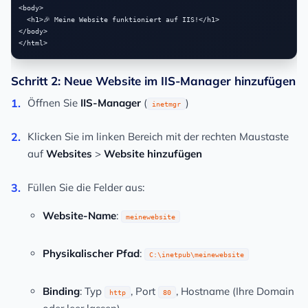
<body>

  <h1>🎉 Meine Website funktioniert auf IIS!</h1>

</body>

Schritt 2: Neue Website im IIS-Manager hinzufügen
Öffnen Sie
IIS-Manager
(
)
inetmgr
Klicken Sie im linken Bereich mit der rechten Maustaste
auf
Websites
>
Website hinzufügen
Füllen Sie die Felder aus:
Website-Name
:
meinewebsite
Physikalischer Pfad
:
C:\inetpub\meinewebsite
Binding
: Typ
, Port
, Hostname (Ihre Domain
http
80