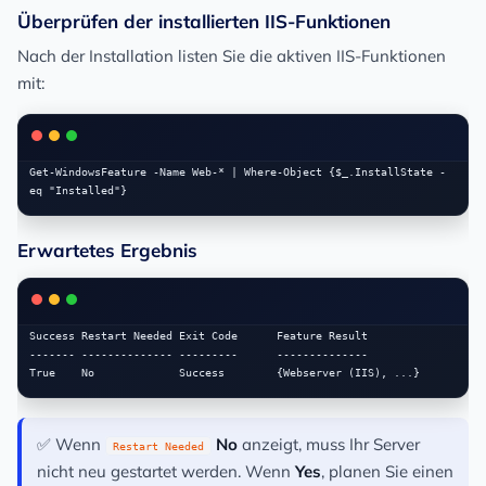
Überprüfen der installierten IIS-Funktionen
Nach der Installation listen Sie die aktiven IIS-Funktionen
mit:
Get-WindowsFeature -Name Web-* | Where-Object {$_.InstallState -
Erwartetes Ergebnis
Success Restart Needed Exit Code      Feature Result

------- -------------- ---------      --------------

✅ Wenn
No
anzeigt, muss Ihr Server
Restart Needed
nicht neu gestartet werden. Wenn
Yes
, planen Sie einen