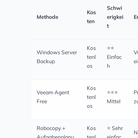
Schwi
Kos
Methode
erigkei
E
ten
t
Kos
⭐⭐
Windows Server
V
tenl
Einfac
Backup
e
os
h
Kos
Veeam Agent
⭐⭐⭐
P
tenl
Free
Mittel
z
os
Robocopy +
Kos
⭐ Sehr
N
Aufgabenplanu
tenl
einfac