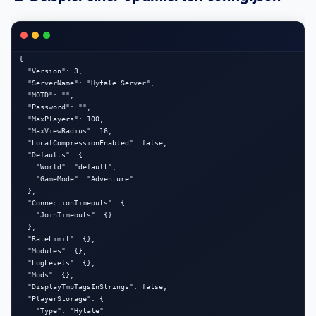
{

  "Version": 3,

  "ServerName": "Hytale Server",

  "MOTD": "",

  "Password": "",

  "MaxPlayers": 100,

  "MaxViewRadius": 16,

  "LocalCompressionEnabled": false,

  "Defaults": {

    "World": "default",

    "GameMode": "Adventure"

  },

  "ConnectionTimeouts": {

    "JoinTimeouts": {}

  },

  "RateLimit": {},

  "Modules": {},

  "LogLevels": {},

  "Mods": {},

  "DisplayTmpTagsInStrings": false,

  "PlayerStorage": {

    "Type": "Hytale"
