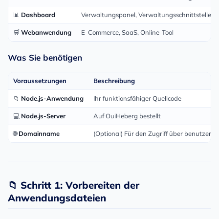
📊
Dashboard
Verwaltungspanel, Verwaltungsschnittstelle
🛒
Webanwendung
E-Commerce, SaaS, Online-Tool
Was Sie benötigen
Voraussetzungen
Beschreibung
📁
Node.js-Anwendung
Ihr funktionsfähiger Quellcode
💻
Node.js-Server
Auf OuiHeberg bestellt
🌐
Domainname
(Optional) Für den Zugriff über benutzerde
📁 Schritt 1: Vorbereiten der
Anwendungsdateien