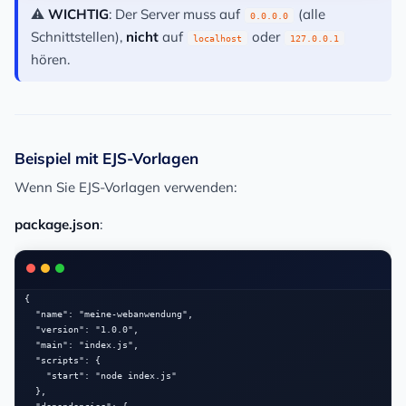
⚠️
WICHTIG
: Der Server muss auf
(alle
0.0.0.0
Schnittstellen),
nicht
auf
oder
localhost
127.0.0.1
hören.
Beispiel mit EJS-Vorlagen
Wenn Sie EJS-Vorlagen verwenden:
package.json
:
{

  "name": "meine-webanwendung",

  "version": "1.0.0",

  "main": "index.js",

  "scripts": {

    "start": "node index.js"

  },
