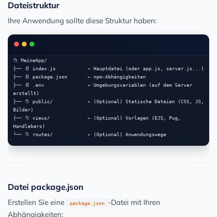
Dateistruktur
Ihre Anwendung sollte diese Struktur haben:
📁 MeineApp/

├── 📄 index.js           ← Hauptdatei (oder app.js, server.js...)

├── 📄 package.json       ← npm-Abhängigkeiten

├── 📄 .env               ← Umgebungsvariablen (auf dem Server 
erstellt)

├── 📁 public/            ← (Optional) Statische Dateien (CSS, JS, 
Bilder)

├── 📁 views/             ← (Optional) Vorlagen (EJS, Pug, 
Handlebars)

Datei package.json
Erstellen Sie eine
-Datei mit Ihren
package.json
Abhängigkeiten: