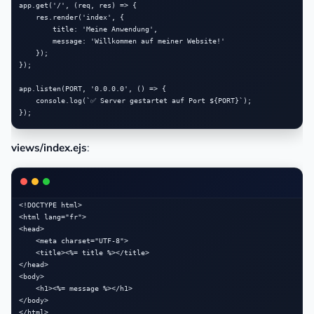
app.get('/', (req, res) => {

    res.render('index', { 

        title: 'Meine Anwendung',

        message: 'Willkommen auf meiner Website!'

    });

});

app.listen(PORT, '0.0.0.0', () => {

    console.log(`✅ Server gestartet auf Port ${PORT}`);

views/index.ejs
:
<!DOCTYPE html>

<html lang="fr">

<head>

    <meta charset="UTF-8">

    <title><%= title %></title>

</head>

<body>

    <h1><%= message %></h1>

</body>
