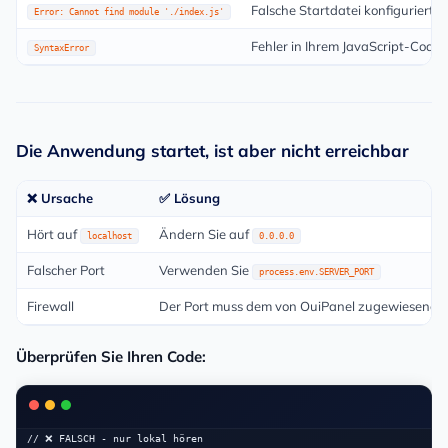
Falsche Startdatei konfiguriert
Error: Cannot find module './index.js'
Fehler in Ihrem JavaScript-Code
SyntaxError
Die Anwendung startet, ist aber nicht erreichbar
❌ Ursache
✅ Lösung
Hört auf
Ändern Sie auf
localhost
0.0.0.0
Falscher Port
Verwenden Sie
process.env.SERVER_PORT
Firewall
Der Port muss dem von OuiPanel zugewiesenen
Überprüfen Sie Ihren Code:
// ❌ FALSCH - nur lokal hören
