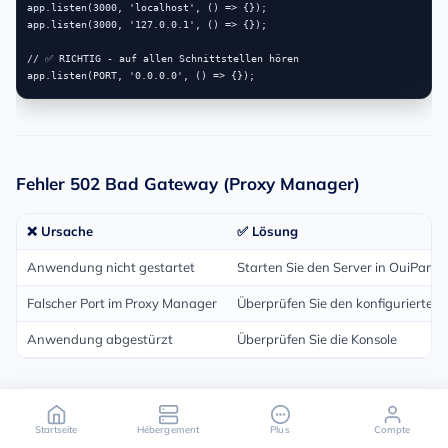
app.listen(3000, 'localhost', () => {});

app.listen(3000, '127.0.0.1', () => {});

// ✅ RICHTIG - auf allen Schnittstellen hören

Fehler 502 Bad Gateway (Proxy Manager)
❌ Ursache
✅ Lösung
Anwendung nicht gestartet
Starten Sie den Server in OuiPanel
Falscher Port im Proxy Manager
Überprüfen Sie den konfigurierten 
Anwendung abgestürzt
Überprüfen Sie die Konsole
Startseite
Hébergement
Plus
Compte
Die Anwendung stürzt beim Start ab