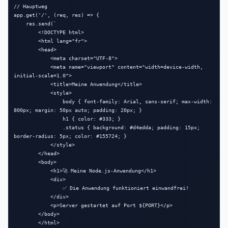
// Hauptweg

app.get('/', (req, res) => {

    res.send(`

        <!DOCTYPE html>

        <html lang="fr">

        <head>

            <meta charset="UTF-8">

            <meta name="viewport" content="width=device-width, 
initial-scale=1.0">

            <title>Meine Anwendung</title>

            <style>

                body { font-family: Arial, sans-serif; max-width: 
800px; margin: 50px auto; padding: 20px; }

                h1 { color: #333; }

                .status { background: #d4edda; padding: 15px; 
border-radius: 5px; color: #155724; }

            </style>

        </head>

        <body>

            <h1>🚀 Meine Node.js-Anwendung</h1>

            <div>

                ✅ Die Anwendung funktioniert einwandfrei!

            </div>

            <p>Server gestartet auf Port ${PORT}</p>

        </body>

        </html>
