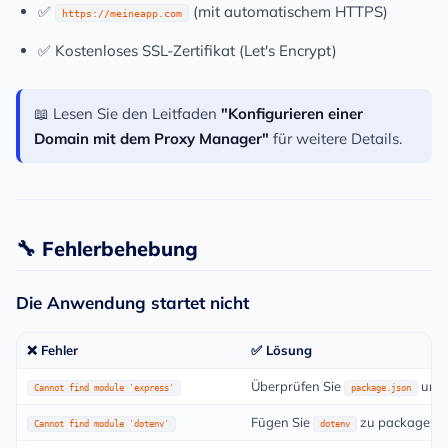
✅
(mit automatischem HTTPS)
https://meineapp.com
✅ Kostenloses SSL-Zertifikat (Let's Encrypt)
📖 Lesen Sie den Leitfaden
"Konfigurieren einer
Domain mit dem Proxy Manager"
für weitere Details.
🔧 Fehlerbehebung
Die Anwendung startet nicht
❌ Fehler
✅ Lösung
Überprüfen Sie
und 
Cannot find module 'express'
package.json
Fügen Sie
zu package.js
Cannot find module 'dotenv'
dotenv