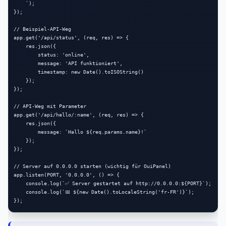
    `);

});

// Beispiel-API-Weg

app.get('/api/status', (req, res) => {

    res.json({

        status: 'online',

        message: 'API funktioniert',

        timestamp: new Date().toISOString()

    });

});

// API-Weg mit Parameter

app.get('/api/hello/:name', (req, res) => {

    res.json({

        message: `Hallo ${req.params.name}!`

    });

});

// Server auf 0.0.0.0 starten (wichtig für OuiPanel)

app.listen(PORT, '0.0.0.0', () => {

    console.log(`✅ Server gestartet auf http://0.0.0.0:${PORT}`);

    console.log(`📅 ${new Date().toLocaleString('fr-FR')}`);
