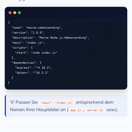
{

  "name": "meine-webanwendung",

  "version": "1.0.0",

  "description": "Meine Node.js-Webanwendung",

  "main": "index.js",

  "scripts": {

    "start": "node index.js"

  },

  "dependencies": {

    "express": "^4.18.2",

    "dotenv": "^16.3.1"

  }

💡 Passen Sie
entsprechend dem
"main": "index.js"
Namen Ihrer Hauptdatei an (
,
usw.).
app.js
server.js