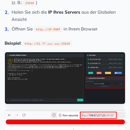
(z. B.:
)
25639
Holen Sie sich die
IP Ihres Servers
aus der Globalen
Ansicht
Öffnen Sie
in Ihrem Browser
http://IP:PORT
Beispiel
:
http://51.77.xxx.xxx:25639