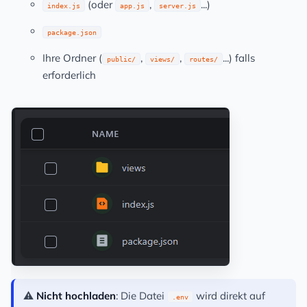
(oder
,
...)
index.js
app.js
server.js
package.json
Ihre Ordner (
,
,
...) falls
public/
views/
routes/
erforderlich
⚠️
Nicht hochladen
: Die Datei
wird direkt auf
.env