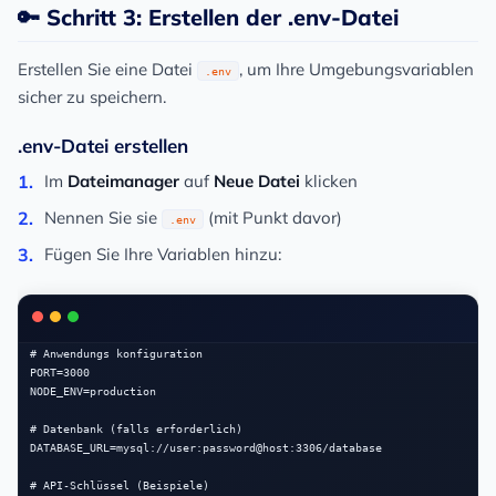
🔑 Schritt 3: Erstellen der .env-Datei
Erstellen Sie eine Datei
, um Ihre Umgebungsvariablen
.env
sicher zu speichern.
.env-Datei erstellen
Im
Dateimanager
auf
Neue Datei
klicken
Nennen Sie sie
(mit Punkt davor)
.env
Fügen Sie Ihre Variablen hinzu:
# Anwendungs konfiguration

PORT=3000

NODE_ENV=production

# Datenbank (falls erforderlich)

DATABASE_URL=mysql://user:password@host:3306/database

# API-Schlüssel (Beispiele)
