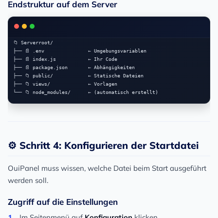
Endstruktur auf dem Server
📁 Serverroot/

├── 📄 .env               ← Umgebungsvariablen

├── 📄 index.js           ← Ihr Code

├── 📄 package.json       ← Abhängigkeiten

├── 📁 public/            ← Statische Dateien

├── 📁 views/             ← Vorlagen

⚙️ Schritt 4: Konfigurieren der Startdatei
OuiPanel muss wissen, welche Datei beim Start ausgeführt
werden soll.
Zugriff auf die Einstellungen
Im Seitenmenü auf
Konfiguration
klicken