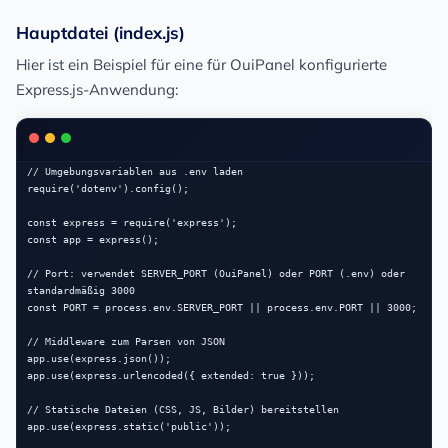
Hauptdatei (index.js)
Hier ist ein Beispiel für eine für OuiPanel konfigurierte
Express.js-Anwendung:
// Umgebungsvariablen aus .env laden

require('dotenv').config();

const express = require('express');

const app = express();

// Port: verwendet SERVER_PORT (OuiPanel) oder PORT (.env) oder 
standardmäßig 3000

const PORT = process.env.SERVER_PORT || process.env.PORT || 3000;

// Middleware zum Parsen von JSON

app.use(express.json());

app.use(express.urlencoded({ extended: true }));

// Statische Dateien (CSS, JS, Bilder) bereitstellen

app.use(express.static('public'));
