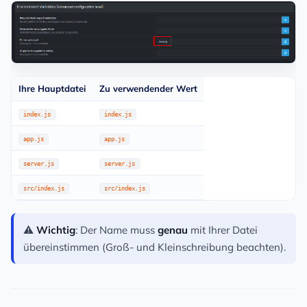
Ihre Hauptdatei
Zu verwendender Wert
index.js
index.js
app.js
app.js
server.js
server.js
src/index.js
src/index.js
⚠️
Wichtig
: Der Name muss
genau
mit Ihrer Datei
übereinstimmen (Groß- und Kleinschreibung beachten).