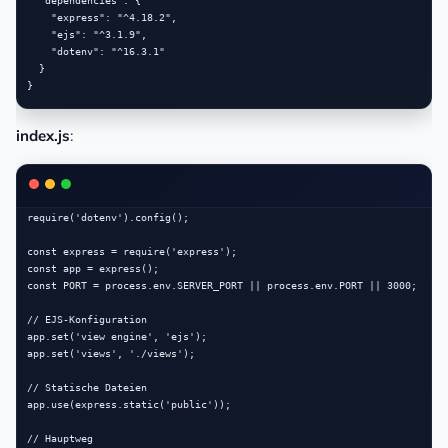
  "dependencies": {

    "express": "^4.18.2",

    "ejs": "^3.1.9",

    "dotenv": "^16.3.1"

  }

index.js
:
require('dotenv').config();

const express = require('express');

const app = express();

const PORT = process.env.SERVER_PORT || process.env.PORT || 3000;

// EJS-Konfiguration

app.set('view engine', 'ejs');

app.set('views', './views');

// Statische Dateien

app.use(express.static('public'));

// Hauptweg
