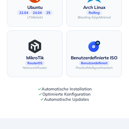
Ubuntu
Arch Linux
22.04
24.04
25
Rolling
LTS
Beliebt
Bleeding Edge
Minimal
MikroTik
Benutzerdefinierte ISO
RouterOS
Benutzerdefiniert
Netzwerk
Router
Flexibel
Maßgeschneidert
Automatische Installation
Optimierte Konfiguration
Automatische Updates