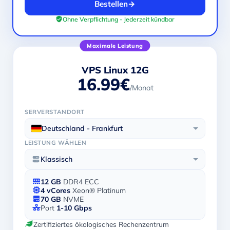
Bestellen
→
Ohne Verpflichtung - Jederzeit kündbar
Maximale Leistung
VPS Linux 12G
16.99€
/Monat
SERVERSTANDORT
Deutschland - Frankfurt
LEISTUNG WÄHLEN
Klassisch
12 GB
DDR4 ECC
4 vCores
Xeon® Platinum
70 GB
NVME
Port
1-10 Gbps
Zertifiziertes ökologisches Rechenzentrum