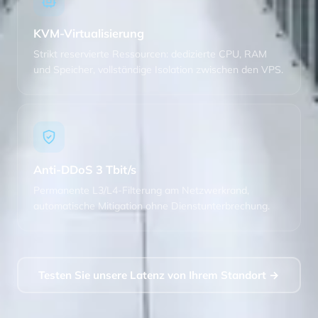
KVM-Virtualisierung
Strikt reservierte Ressourcen: dedizierte CPU, RAM
und Speicher, vollständige Isolation zwischen den VPS.
Anti-DDoS 3 Tbit/s
Permanente L3/L4-Filterung am Netzwerkrand,
automatische Mitigation ohne Dienstunterbrechung.
Testen Sie unsere Latenz von Ihrem Standort →