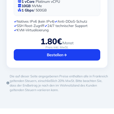
1 vCore
Platinum vCPU
10GB
NVMe
1 Gbps
/ 500GB
✓
Natives IPv6 (kein IPv4)
✓
Anti-DDoS-Schutz
✓
SSH Root-Zugriff
✓
24/7 technischer Support
✓
KVM-Virtualisierung
1.80€
/Monat
Preis inkl. MwSt.
Bestellen
→
Die auf dieser Seite angegebenen Preise enthalten alle in Frankreich
geltenden Steuern, einschließlich 20% MwSt. Bitte beachten Sie,
dass der Endbetrag je nach den im Wohnsitzland des Kunden
geltenden Steuern variieren kann.