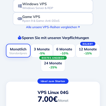
Windows VPS
Windows Server & RDP
Game VPS
Ryzen 9 & Game-Anti-DDoS
Alle unsere VPS-Reihen vergleichen
Sparen Sie mit unseren Verpflichtungen
BELIEBT
Monatlich
3 Monate
6 Monate
12 Monate
Standardpreis
-5%
-10%
-15%
BESTES ANGEBOT
24 Monate
-25%
Ideal zum Starten
VPS Linux 04G
7.00€
/Monat