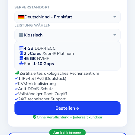
SERVERSTANDORT
Deutschland - Frankfurt
LEISTUNG WÄHLEN
Klassisch
4 GB
DDR4 ECC
2 vCores
Xeon® Platinum
45 GB
NVME
Port
1-10 Gbps
Zertifiziertes ökologisches Rechenzentrum
✓
1 IPv4 & IPv6 (Dualstack)
✓
KVM-Virtualisierung
✓
Anti-DDoS-Schutz
✓
Vollständiger Root-Zugriff
✓
24/7 technischer Support
Bestellen
→
Ohne Verpflichtung - Jederzeit kündbar
Am beliebtesten