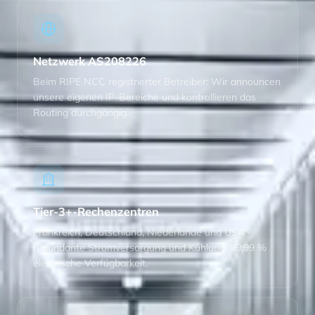
Netzwerk AS208226
Beim RIPE NCC registrierter Betreiber: Wir announcen
unsere eigenen IP-Bereiche und kontrollieren das
Routing durchgängig.
Tier-3+-Rechenzentren
Frankreich, Deutschland, Niederlande und USA ·
redundante Stromversorgung und Kühlung, 99,99 %
elektrische Verfügbarkeit.