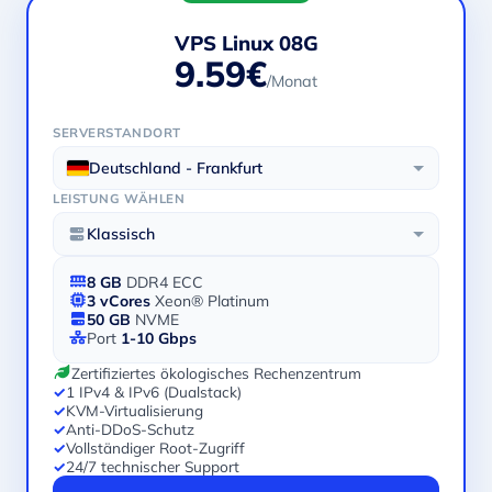
VPS Linux 08G
9.59€
/Monat
SERVERSTANDORT
Deutschland - Frankfurt
LEISTUNG WÄHLEN
Klassisch
8 GB
DDR4 ECC
3 vCores
Xeon® Platinum
50 GB
NVME
Port
1-10 Gbps
Zertifiziertes ökologisches Rechenzentrum
✓
1 IPv4 & IPv6 (Dualstack)
✓
KVM-Virtualisierung
✓
Anti-DDoS-Schutz
✓
Vollständiger Root-Zugriff
✓
24/7 technischer Support