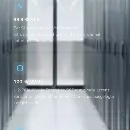
99,9 % SLA
Per SLA garantierte Verfügbarkeit,
Infrastrukturüberwachung rund um die Uhr mit
sofortigem Eingreifen.
100 % NVMe
U.2-PCIe-NVMe-Enterprise-SSDs: minimale Latenz,
konstante IOPS und für Server-Workloads ausgelegte
Langlebigkeit.