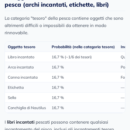
pesca (archi incantati, etichette, libri)
La categoria "tesoro" della pesca contiene oggetti che sono
altrimenti difficili o impossibili da ottenere in modo
rinnovabile.
Oggetto tesoro
Probabilità (nella categoria tesoro)
Incan
Libro incantato
16,7 % (~1/6 dei tesori)
Quals
Arco incantato
16,7 %
Poten
Canna incantata
16,7 %
Fortu
Etichetta
16,7 %
—
Sella
16,7 %
—
Conchiglia di Nautilus
16,7 %
—
I
libri incantati
pescati possono contenere qualsiasi
incantamento del gioco, inclusi gli incantamenti tesoro