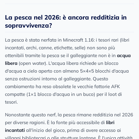
La pesca nel 2026: è ancora redditizia in
sopravvivenza?
La pesca è stata nerfata in Minecraft 1.16: i tesori rari (libri
incantati, archi, canne, etichette, selle) non sono più
ottenibili tramite la pesca se il galleggiante non è in
acqua
libera
(open water). L'acqua libera richiede un blocco
d'acqua a cielo aperto con almeno 5×4×5 blocchi d'acqua
senza ostruzioni intorno al galleggiante. Questo
cambiamento ha reso obsolete le vecchie fattorie AFK
compatte (1×1 blocco d'acqua in un buco) per il loot di
tesori.
Nonostante questo nerf, la pesca rimane redditizia nel 2026
per diverse ragioni. È la fonte più accessibile di
libri
incantati
all'inizio del gioco, prima di avere accesso ai
villaggi bibliotecari o alle strutture lontane. È l'unica attività