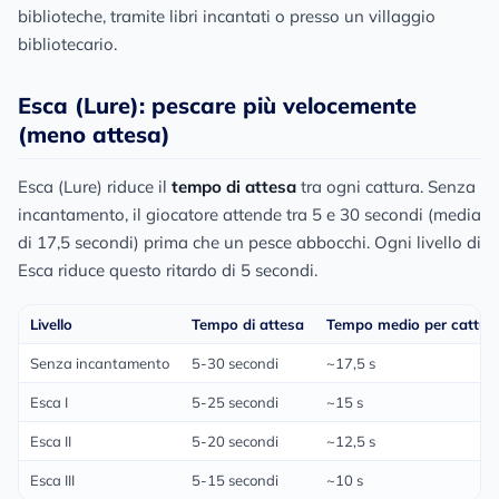
biblioteche, tramite libri incantati o presso un villaggio
bibliotecario.
Esca (Lure): pescare più velocemente
(meno attesa)
Esca (Lure) riduce il
tempo di attesa
tra ogni cattura. Senza
incantamento, il giocatore attende tra 5 e 30 secondi (media
di 17,5 secondi) prima che un pesce abbocchi. Ogni livello di
Esca riduce questo ritardo di 5 secondi.
Livello
Tempo di attesa
Tempo medio per cattur
Senza incantamento
5-30 secondi
~17,5 s
Esca I
5-25 secondi
~15 s
Esca II
5-20 secondi
~12,5 s
Esca III
5-15 secondi
~10 s