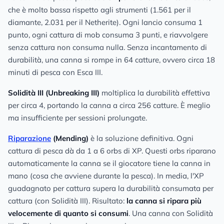
che è molto bassa rispetto agli strumenti (1.561 per il
diamante, 2.031 per il Netherite). Ogni lancio consuma 1
punto, ogni cattura di mob consuma 3 punti, e riavvolgere
senza cattura non consuma nulla. Senza incantamento di
durabilità, una canna si rompe in 64 catture, ovvero circa 18
minuti di pesca con Esca III.
Solidità III (Unbreaking III)
moltiplica la durabilità effettiva
per circa 4, portando la canna a circa 256 catture. È meglio
ma insufficiente per sessioni prolungate.
Riparazione
(Mending)
è la soluzione definitiva. Ogni
cattura di pesca dà da 1 a 6 orbs di XP. Questi orbs riparano
automaticamente la canna se il giocatore tiene la canna in
mano (cosa che avviene durante la pesca). In media, l'XP
guadagnato per cattura supera la durabilità consumata per
cattura (con Solidità III). Risultato:
la canna si ripara più
velocemente di quanto si consumi
. Una canna con Solidità