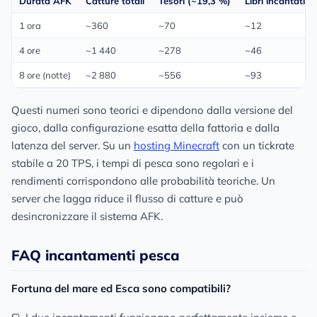
Durata AFK
Catture totali
Tesori (~19,3 %)
Libri incantati (
1 ora
~360
~70
~12
4 ore
~1 440
~278
~46
8 ore (notte)
~2 880
~556
~93
Questi numeri sono teorici e dipendono dalla versione del
gioco, dalla configurazione esatta della fattoria e dalla
latenza del server. Su un
hosting Minecraft
con un tickrate
stabile a 20 TPS, i tempi di pesca sono regolari e i
rendimenti corrispondono alle probabilità teoriche. Un
server che lagga riduce il flusso di catture e può
desincronizzare il sistema AFK.
FAQ incantamenti pesca
Fortuna del mare ed Esca sono compatibili?