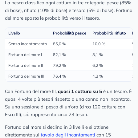
La pesca classifica ogni cattura in tre categorie: pesce (85%
di base), rifiuto (10% di base) e tesoro (5% di base). Fortuna
del mare sposta le probabilità verso il tesoro.
Livello
Probabilità pesce
Probabilità rifiuto
Pro
Senza incantamento
85,0 %
10,0 %
5,
Fortuna del mare I
82,1 %
8,1 %
9,
Fortuna del mare II
79,2 %
6,2 %
14
Fortuna del mare III
76,4 %
4,3 %
19
Con Fortuna del mare III,
quasi 1 cattura su 5
è un tesoro. È
quasi 4 volte più tesori rispetto a una canna non incantata.
Su una sessione di pesca di un'ora (circa 120 catture con
Esca III), ciò rappresenta circa 23 tesori.
Fortuna del mare si declina in 3 livelli e si ottiene
direttamente sul
tavolo degli incantamenti
con 15