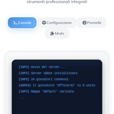
strumenti professionali integrati
Console
Configurazione
Pannello
Mods
[INFO] Avvio del server...
[INFO] Server s&box inizializzato
[INFO] 24 giocatori connessi
[ADMIN] Il giocatore 'Officer42' si è unito
[INFO] Mappa 'default' caricata
...