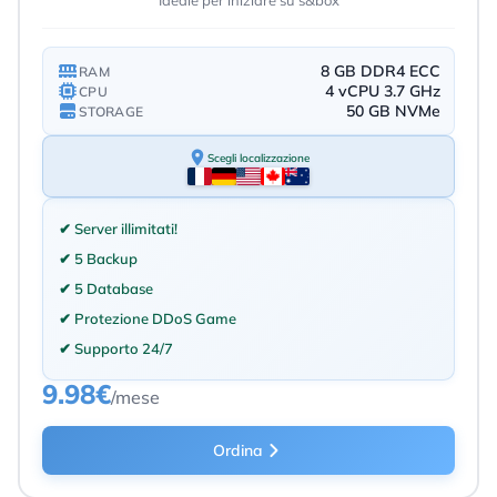
Ideale per iniziare su s&box
8 GB DDR4 ECC
RAM
4 vCPU 3.7 GHz
CPU
50 GB NVMe
STORAGE
Scegli localizzazione
✔ Server illimitati!
✔ 5 Backup
✔ 5 Database
✔ Protezione DDoS Game
✔ Supporto 24/7
9.98€
/mese
Ordina