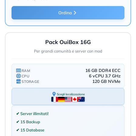
Ordina
Pack OuiBox 16G
Per grandi comunità e server con mod
16 GB DDR4 ECC
RAM
6 vCPU 3.7 GHz
CPU
120 GB NVMe
STORAGE
Scegli localizzazione
✔ Server illimitati!
✔ 15 Backup
✔ 15 Database