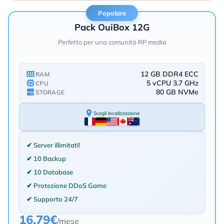
Popolare
Pack OuiBox 12G
Perfetto per una comunità RP media
12 GB DDR4 ECC
RAM
5 vCPU 3.7 GHz
CPU
80 GB NVMe
STORAGE
Scegli localizzazione
✔ Server illimitati!
✔ 10 Backup
✔ 10 Database
✔ Protezione DDoS Game
✔ Supporto 24/7
16.79€
/mese