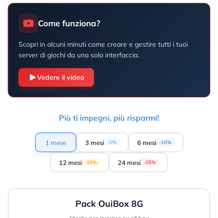
Come funziona?
Scopri in alcuni minuti come creare e gestire tutti i tuoi
server di giochi da una sola interfaccia.
Vedere il video
Più ti impegni, più risparmi!
1 mese
3 mesi
6 mesi
-5%
-10%
12 mesi
24 mesi
-15%
-25%
Pack OuiBox 8G