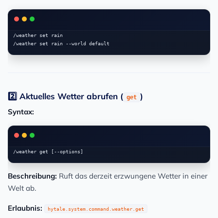
/weather set rain

2️⃣ Aktuelles Wetter abrufen (
)
get
Syntax:
Beschreibung:
Ruft das derzeit erzwungene Wetter in einer
Welt ab.
Erlaubnis:
hytale.system.command.weather.get